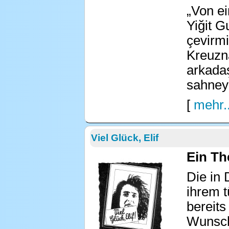
„Von ei
Yiğit G
çevirm
Kreuzn
arkadaş
sahney
[
mehr..
Viel Glück, Elif
Ein Th
Die in 
ihrem t
bereits
Wunsch