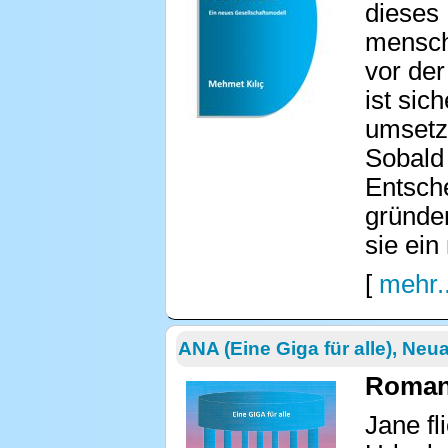
dieses 
mensch
vor der
ist sic
umsetzt
Sobald 
Entsche
gründe
sie ei
[
mehr..
ANA (Eine Giga für alle), Neu
Roman 
Jane fl