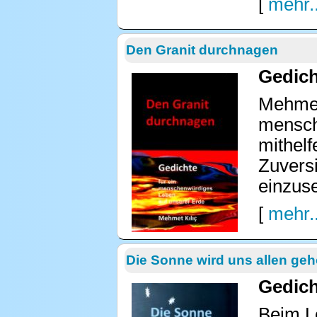
[
mehr..
Den Granit durchnagen
Gedich
Mehmet 
mensche
mithelf
Zuvers
einzus
[
mehr..
Die Sonne wird uns allen ge
Gedich
Beim L