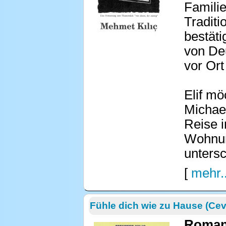
Famili
Traditi
bestäti
von Deu
vor Ort
Elif m
Michae
Reise i
Wohnung
untersc
[
mehr..
Fühle dich wie zu Hause (Cev
Roman 