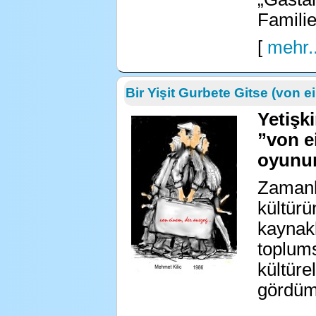
Familie
[
mehr..
Bir Yişit Gurbete Gitse (von e
Yetişki
”von ei
oyunun
Zamanl
kültürü
kaynakl
toplums
kültüre
gördüm