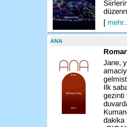
Siirler
düzenne
[
mehr..
ANA
Roman 
Jane, y
amaciyl
gelmisti
Ilk sab
gezinti
duvarda
Kumand
dakika 