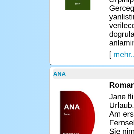
Gerceg
yanlisti
verilec
dogrula
anlamin
[
mehr..
ANA
Roman 
Jane fl
Urlaub.
Am ers
Fernse
Sie ni