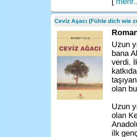
[
mehr..
Ceviz Aşacı (Fühle dich wie 
Roman 
Uzun y
bana A
verdi. 
katkıda
taşıyan
olan b
Uzun y
olan K
Anadol
ilk gen