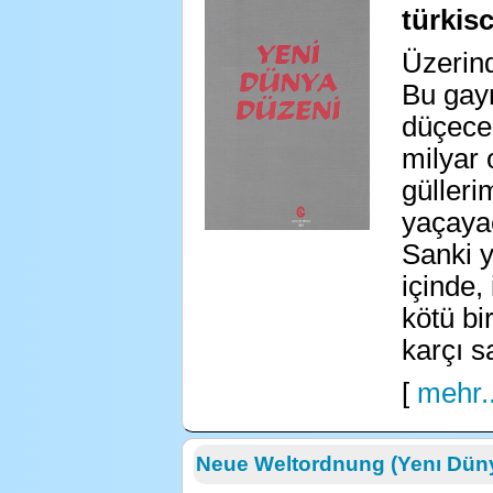
türkis
Üzerin
Bu gay
düçece
milyar 
gülleri
yaçayac
Sanki y
içinde,
kötü bi
karçı s
[
mehr..
Neue Weltordnung (Yenı Dün