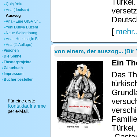
Türkei.
Çikiş Yolu
versetz
Ana (deutsch)
Ausweg
Deutsc
Ana - Eine GIGA für ..
Yenı Dünya Düzenı
[
mehr..
Neue Weltordnung
Ana - Herkes İçin Bir..
Ana (2. Auflage)
von einem, der auszog... (Bir 
Visionen
Die Sonne
Ein Th
Theaterprojekte
Gästebuch
Das The
Impressum
Bücher bestellen
türkisc
Grundl
versuch
Für eine erste
Kontaktaufnahme
versch
per e-Mail.
Familie
Türkei,
„Gastar