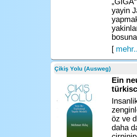
„GIGA“ 
yayin J
yapmak
yakinla
bosuna!
[
mehr..
Çikiş Yolu (Ausweg)
Ein ne
türkis
Insanli
zengin
öz ve d
daha da
cirpini