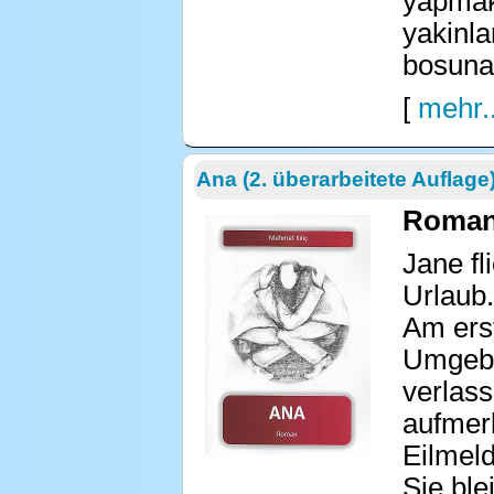
yapmak
yakinla
bosuna!
[
mehr..
Ana (2. überarbeitete Auflage
Roman 
Jane fl
Urlaub.
Am ers
Umgebu
verlass
aufmerk
Eilmeld
Sie ble