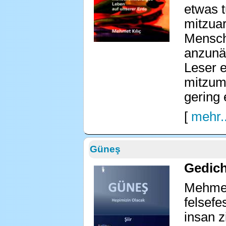
etwas t
mitzuar
Mensche
anzunäh
Leser 
mitzum
gering 
[
mehr..
Güneş
Gedich
Mehmet 
felsefe
insan z