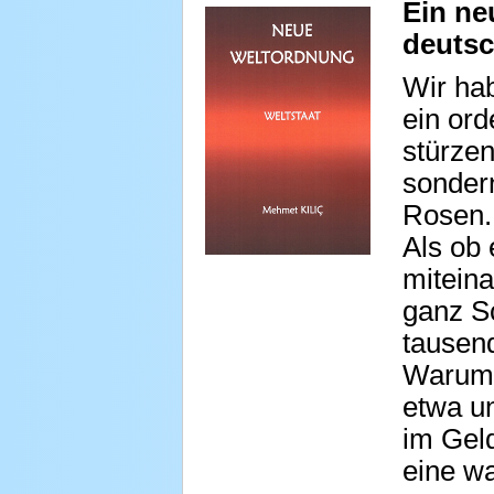
Ein ne
deutsc
Wir hab
ein ord
stürzen
sonder
Rosen. 
Als ob 
mitein
ganz S
tausen
Warum 
etwa un
im Geld
eine wa