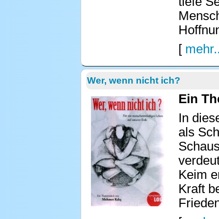
tiefe S
Mensch
Hoffnu
[
mehr..
Wer, wenn nicht ich?
Ein Th
In dies
als Sch
Schausp
verdeut
Keim er
Kraft 
Frieden