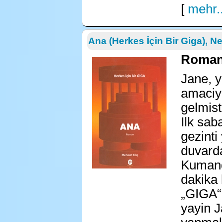
[
mehr..
Ana (Herkes İçin Bir Giga), 
Roman 
Jane, y
amaciyl
gelmisti
Ilk sab
gezinti
duvarda
Kumand
dakika 
„GIGA“ 
yayin J