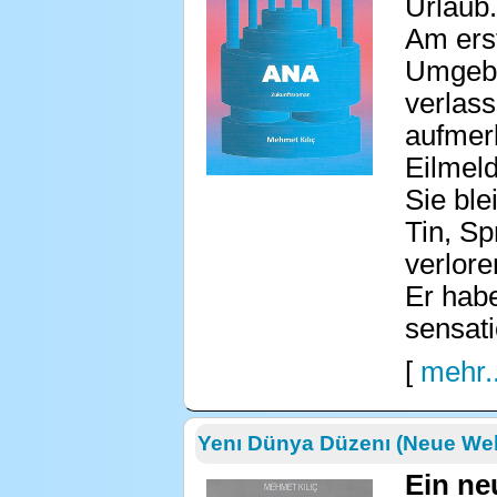
Urlaub.
Am ers
Umgebu
verlass
aufmerk
Eilmeld
Sie ble
Tin, Sp
verlore
Er habe
sensati
[
mehr..
Yenı Dünya Düzenı (Neue We
Ein ne