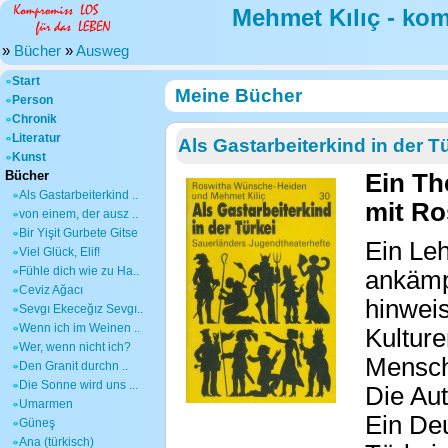
Mehmet Kılıç - ko
»
Bücher
»
Ausweg
Start
Meine Bücher
Person
Chronik
Literatur
Als Gastarbeiterkind in der T
Kunst
Bücher
Ein Th
Als Gastarbeiterkind ..
mit Ro
von einem, der ausz ..
Bir Yişit Gurbete Gitse
Ein Le
Viel Glück, Elif!
Fühle dich wie zu Ha..
ankämpf
Ceviz Ağacı
hinwei
Sevgı Ekeceğız Sevgı..
Wenn ich im Weinen ..
Kulture
Wer, wenn nicht ich?
Mensche
Den Granit durchn ..
Die Sonne wird uns ...
Die Aut
Umarmen
Ein De
Güneş
Ana (türkisch)