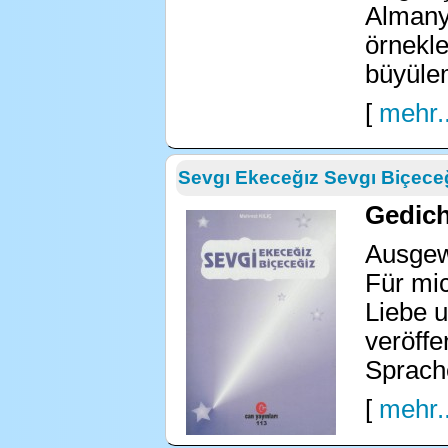
Almanya
örnekle
büyüle
[
mehr..
Sevgı Ekeceğız Sevgı Biçece
Gedich
Ausgew
Für mic
Liebe 
veröffe
Sprach
[
mehr..