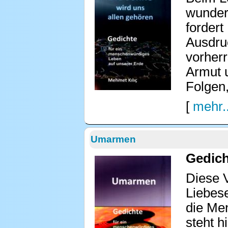
wunders
fordert
Ausdru
vorherr
Armut 
Folgen
[
mehr..
Umarmen
Gedich
Diese 
Liebes
die Men
steht h