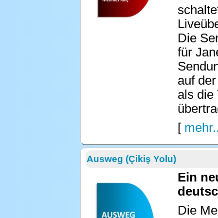
schalte
Liveübe
Die Se
für Ja
Sendung
auf der
als die
übertra
[
mehr..
Ausweg (Çikiş Yolu)
Ein ne
deutsc
Die Men