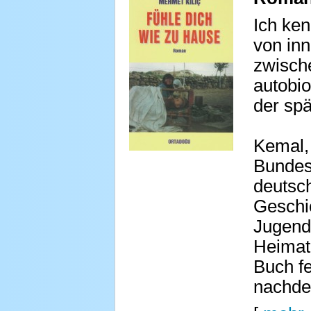
Ich ken
von inn
zwische
autobi
der spä
Kemal, 
Bundesr
deutsc
Geschic
Jugend 
Heimat 
Buch fe
nachde