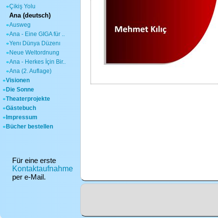
Çikiş Yolu
Ana (deutsch)
Ausweg
Ana - Eine GIGA für ..
Yenı Dünya Düzenı
Neue Weltordnung
Ana - Herkes İçin Bir..
Ana (2. Auflage)
Visionen
Die Sonne
Theaterprojekte
Gästebuch
Impressum
Bücher bestellen
Für eine erste
Kontaktaufnahme
per e-Mail.