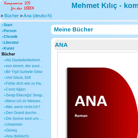
Mehmet Kılıç - ko
»
Bücher
»
Ana (deutsch)
Start
Meine Bücher
Person
Chronik
Literatur
ANA
Kunst
Bücher
Als Gastarbeiterkind ..
von einem, der ausz ..
Bir Yişit Gurbete Gitse
Viel Glück, Elif!
Fühle dich wie zu Ha..
Ceviz Ağacı
Sevgı Ekeceğız Sevgı..
Wenn ich im Weinen ..
Wer, wenn nicht ich?
Den Granit durchn ..
Die Sonne wird uns ...
Umarmen
Güneş
Ana (türkisch)