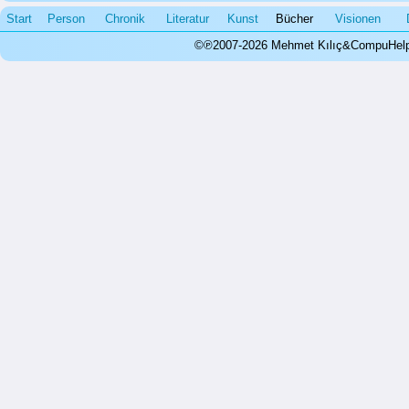
Start
Person
Chronik
Literatur
Kunst
Bücher
Visionen
©℗2007-2026 Mehmet Kılıç&CompuHelps.