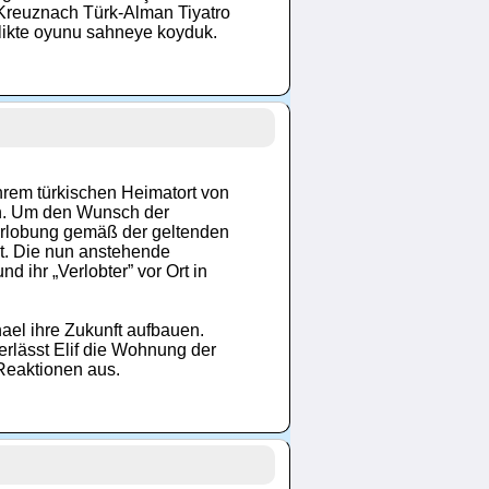
 Kreuznach Türk-Alman Tiyatro
likte oyunu sahneye koyduk.
ihrem türkischen Heimatort von
den. Um den Wunsch der
Verlobung gemäß der geltenden
gt. Die nun anstehende
d ihr „Verlobter” vor Ort in
ael ihre Zukunft aufbauen.
erlässt Elif die Wohnung der
 Reaktionen aus.