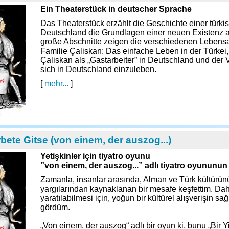
Ein Theaterstück in deutscher Sprache
Das Theaterstück erzählt die Geschichte einer türkis
Deutschland die Grundlagen einer neuen Existenz a
große Abschnitte zeigen die verschiedenen Lebensa
Familie Çaliskan: Das einfache Leben in der Türkei, 
Çaliskan als „Gastarbeiter” in Deutschland und der 
sich in Deutschland einzuleben.
[
mehr...
]
rbete Gitse (von einem, der auszog...)
Yetişkinler için tiyatro oyunu
”von einem, der auszog...” adlı tiyatro oyununun 
Zamanla, insanlar arasında, Alman ve Türk kültürünün
yargılarından kaynaklanan bir mesafe keşfettim. Dah
yaratılabilmesi için, yoğun bir kültürel alışverişin 
gördüm.
„Von einem, der auszog“ adlı bir oyun ki, bunu „Bir Y