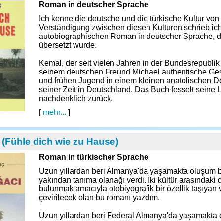
Roman in deutscher Sprache
Ich kenne die deutsche und die türkische Kultur von
Verständigung zwischen diesen Kulturen schrieb ich
autobiographischen Roman in deutscher Sprache, de
übersetzt wurde.
Kemal, der seit vielen Jahren in der Bundesrepublik 
seinem deutschen Freund Michael authentische Ges
und frühen Jugend in einem kleinen anatolischen Do
seiner Zeit in Deutschland. Das Buch fesselt seine L
nachdenklich zurück.
[
mehr...
]
 (Fühle dich wie zu Hause)
Roman in türkischer Sprache
Uzun yıllardan beri Almanya'da yaşamakta oluşum 
yakından tanıma olanağı verdi. İki kültür arasındaki 
bulunmak amacıyla otobiyografik bir özellik taşıyan 
çevirilecek olan bu romanı yazdım.
Uzun yıllardan beri Federal Almanya'da yaşamakta 