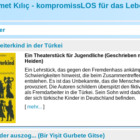
et Kılıç - kompromissLOS für das Leb
er
eiterkind in der Türkei
Ein Theaterstück für Jugendliche (Geschrieben
Heiden)
Ein Lehrstück, das gegen den Fremdenhass ankämpf
Schwierigkeiten hinweist, die beim Zusammentreffe
entstehen. Es ist das Unbekannte, das die Menschen
provoziert. Die Autoren schildern überspitzt den fik
als Fremdarbeiter in die Türkei. Sein Sohn wird dadu
der sich türkische Kinder in Deutschland befinden.
[
mehr...
]
er auszog... (Bir Yişit Gurbete Gitse)