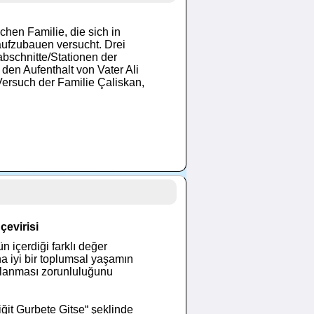
chen Familie, die sich in
ufzubauen versucht. Drei
bschnitte/Stationen der
den Aufenthalt von Vater Ali
Versuch der Familie Çaliskan,
çevirisi
 içerdiği farklı değer
a iyi bir toplumsal yaşamın
sağlanması zorunluluğunu
iğit Gurbete Gitse“ şeklinde