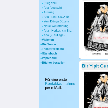
Çikiş Yolu
Ana (deutsch)
Ausweg
Ana - Eine GIGA für ..
Yenı Dünya Düzenı
Neue Weltordnung
Ana - Herkes İçin Bir..
Ana (2. Auflage)
Visionen
Die Sonne
Theaterprojekte
Gästebuch
Impressum
Bücher bestellen
Bir Yişit Gu
Für eine erste
Kontaktaufnahme
per e-Mail.