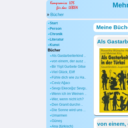
Mehm
»
Bücher
Start
Meine Büch
Person
Chronik
Literatur
Als Gastarb
Kunst
Bücher
Als Gastarbeiterkind ..
von einem, der ausz ..
Bir Yişit Gurbete Gitse
Viel Glück, Elif!
Fühle dich wie zu Ha..
Ceviz Ağacı
Sevgı Ekeceğız Sevgı..
Wenn ich im Weinen ..
Wer, wenn nicht ich?
Den Granit durchn ..
Die Sonne wird uns ...
Umarmen
Güneş
von einem, d
Ana (türkisch)