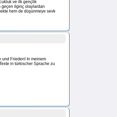
ukluk ve ilk gençlik
n geçen ilginç olaylardan
emekte hem de düşünmeye sevk
be und Frieden! In meinem
Texte in türkischer Sprache zu