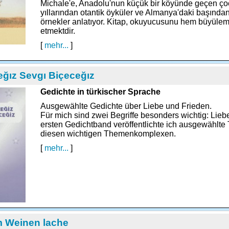
Michale'e, Anadolu'nun küçük bir köyünde geçen çoc
yıllarından otantik öyküler ve Almanya'daki başında
örnekler anlatıyor. Kitap, okuyucusunu hem büyül
etmektdir.
[
mehr...
]
ğız Sevgı Biçeceğız
Gedichte in türkischer Sprache
Ausgewählte Gedichte über Liebe und Frieden.
Für mich sind zwei Begriffe besonders wichtig: Lie
ersten Gedichtband veröffentlichte ich ausgewählte 
diesen wichtigen Themenkomplexen.
[
mehr...
]
m Weinen lache