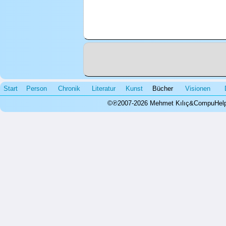
Start
Person
Chronik
Literatur
Kunst
Bücher
Visionen
©℗2007-2026 Mehmet Kılıç&CompuHelps.