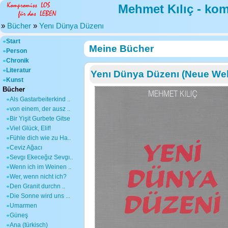
Mehmet Kılıç - ko
»
Bücher
»
Yenı Dünya Düzenı
Start
Meine Bücher
Person
Chronik
Literatur
Yenı Dünya Düzenı (Neue We
Kunst
Bücher
Als Gastarbeiterkind ..
von einem, der ausz ..
Bir Yişit Gurbete Gitse
Viel Glück, Elif!
Fühle dich wie zu Ha..
Ceviz Ağacı
Sevgı Ekeceğız Sevgı..
Wenn ich im Weinen ..
Wer, wenn nicht ich?
Den Granit durchn ..
Die Sonne wird uns ...
Umarmen
Güneş
Ana (türkisch)