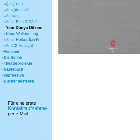
Çikiş Yolu
Ana (deutsch)
Ausweg
Ana - Eine GIGA für ..
Yenı Dünya Düzenı
Neue Weltordnung
Ana - Herkes İçin Bir..
Ana (2. Auflage)
Visionen
Die Sonne
Theaterprojekte
Gästebuch
Impressum
Bücher bestellen
Für eine erste
Kontaktaufnahme
per e-Mail.