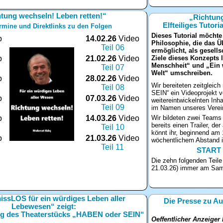
tung wechseln! Leben retten!“
„Richtung
Elfteiliges Tutori
ermine und Direktlinks zu den Folgen
Dieses Tutorial möcht
o
14.02.26
Video
Philosophie, die das Ü
Teil 06
ermöglicht, als gesells
o
21.02.26
Video
Ziele dieses Konzepts 
Menschheit“ und „Ein w
Teil 07
Welt“ umschreiben.
o
28.02.26
Video
Wir bereiteten zeitglei
Teil 08
SEIN“ ein Videoprojekt v
o
07.03.26
Video
weitereintwickelnten Inh
Teil 09
im Namen unseres Vereins
o
14.03.26
Video
Wir bildeten zwei Teams 
bereits einen Trailer, der
Teil 10
könnt ihr, beginnend am 
o
21.03.26
Video
wöchentlichem Abstand 
Teil 11
START 
Die zehn folgenden Teil
21.03.26) immer am Sam
ssLOS für ein würdiges Leben aller
Die Presse zu Au
Lebewesen“ zeigt:
ung des Theaterstücks „HABEN oder SEIN“
Oeffentlicher Anzeiger