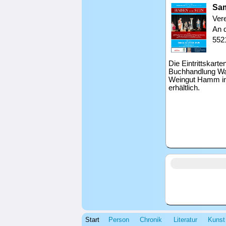
Sam
Ver
An 
552
Die Eintrittskarte
Buchhandlung Wa
Weingut Hamm in
erhältlich.
Start
Person
Chronik
Literatur
Kunst