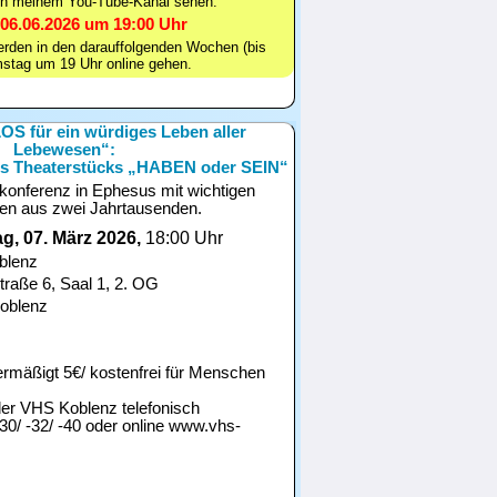
in meinem You-Tube-Kanal sehen.
06.06.2026 um 19:00 Uhr
erden in den darauffolgenden Wochen (bis
stag um 19 Uhr online gehen.
S für ein würdiges Leben aller
Lebewesen“:
des Theaterstücks „HABEN oder SEIN“
konferenz in Ephesus mit wichtigen
en aus zwei Jahrtausenden.
g, 07. März 2026,
18:00 Uhr
blenz
traße 6, Saal 1, 2. OG
oblenz
/ ermäßigt 5€/ kostenfrei für Menschen
der VHS Koblenz telefonisch
30/ -32/ -40 oder online www.vhs-