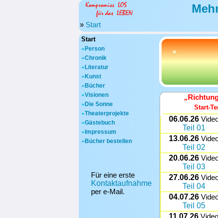
Mehm
»
Start
Start
Person
Chronik
Literatur
Kunst
Bücher
Visionen
„Richtung
Die Sonne
Start-T
Theaterprojekte
06.06.26
Vide
Gästebuch
Teil 01
Impressum
13.06.26
Vide
Bücher bestellen
Teil 02
20.06.26
Vide
Teil 03
Für eine erste
27.06.26
Vide
Kontaktaufnahme
Teil 04
per e-Mail.
04.07.26
Vide
Teil 05
11.07.26
Vide