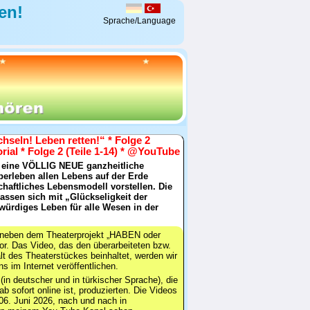
en!
Sprache/Language
hseln! Leben retten!“ * Folge 2
rial * Folge 2 (Teile 1-14) * @YouTube
e eine VÖLLIG NEUE ganzheitliche
berleben allen Lebens auf der Erde
chaftliches Lebensmodell vorstellen. Die
lassen sich mit „Glückseligkeit der
ürdiges Leben für alle Wesen in der
ch neben dem Theaterprojekt „HABEN oder
or. Das Video, das den überarbeiteten bzw.
alt des Theaterstückes beinhaltet, werden wir
 im Internet veröffentlichen.
(in deutscher und in türkischer Sprache), die
 ab sofort online ist, produzierten. Die Videos
06. Juni 2026, nach und nach in