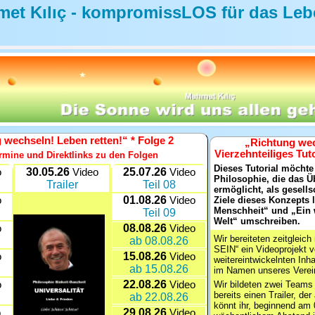
et Kılıç - kompromissLOS für das Leb
 wechseln! Leben retten!“ * Folge 2
„Richtung wec
Vierzehnteiliges Tuto
ermine und Direktlinks zu den Folgen
Dieses Tutorial möcht
30.05.26
25.07.26
o
Video
Video
Philosophie, die das Ü
Trailer
Teil 08
ermöglicht, als gesells
01.08.26
o
Video
Ziele dieses Konzepts 
Menschheit“ und „Ein w
Teil 09
Welt“ umschreiben.
08.08.26
o
Video
Wir bereiteten zeitglei
ab 08.08.26
SEIN“ ein Videoprojekt v
15.08.26
o
Video
weitereintwickelnten Inh
ab 15.08.26
im Namen unseres Vereins
22.08.26
o
Video
Wir bildeten zwei Teams 
bereits einen Trailer, der
ab 22.08.26
könnt ihr, beginnend am 
29.08.26
o
Video