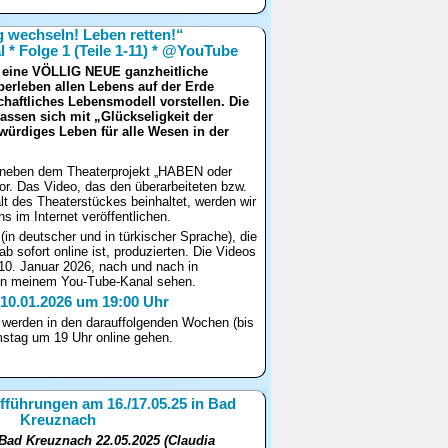
 wechseln! Leben retten!“
al * Folge 1 (Teile 1-11) * @YouTube
e eine VÖLLIG NEUE ganzheitliche
berleben allen Lebens auf der Erde
chaftliches Lebensmodell vorstellen. Die
lassen sich mit „Glückseligkeit der
ürdiges Leben für alle Wesen in der
ch neben dem Theaterprojekt „HABEN oder
or. Das Video, das den überarbeiteten bzw.
alt des Theaterstückes beinhaltet, werden wir
 im Internet veröffentlichen.
(in deutscher und in türkischer Sprache), die
 ab sofort online ist, produzierten. Die Videos
10. Januar 2026, nach und nach in
in meinem You-Tube-Kanal sehen.
10.01.2026 um 19:00 Uhr
e werden in den darauffolgenden Wochen (bis
stag um 19 Uhr online gehen.
fführungen am 16./17.05.25 in Bad
Kreuznach
 Bad Kreuznach 22.05.2025 (Claudia