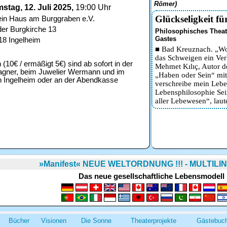
Römer)
stag, 12. Juli 2025,
19:00 Uhr
Glückseligkeit fü
ein Haus am Burggraben e.V.
der Burgkirche 13
Philosophisches Theat
Gastes
18 Ingelheim
■ Bad Kreuznach. „Wo d
das Schweigen ein Ve
n (10€ / ermäßigt 5€) sind ab sofort in der
Mehmet Kılıç, Autor d
gner, beim Juwelier Wermann und im
„Haben oder Sein“ mit
 Ingelheim oder an der Abendkasse
verschreibe mein Lebe
Lebensphilosophie Sei
aller Lebewesen“, laut
»Manifest« NEUE WELTORDNUNG !!! - MULTILING
Das neue gesellschaftliche Lebensmodell
Bücher
Visionen
Die Sonne
Theaterprojekte
Gästebuc