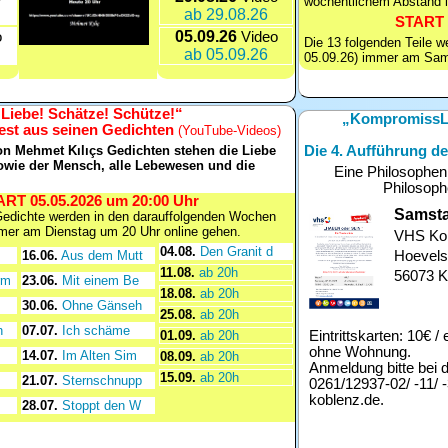
wöchentlichem Abstand 
ab 29.08.26
START 
05.09.26
o
Video
Die 13 folgenden Teile w
ab 05.09.26
05.09.26) immer am Sam
„Liebe! Schätze! Schütze!“
„KompromissLO
iest aus seinen Gedichten
(YouTube-Videos)
n Mehmet Kılıçs Gedichten stehen die Liebe
Die 4. Aufführung 
owie der Mensch, alle Lebewesen und die
Eine Philosophen
Philosoph
RT 05.05.2026 um 20:00 Uhr
Samsta
edichte werden in den darauffolgenden Wochen
mmer am Dienstag um 20 Uhr online gehen.
VHS Ko
04.08.
Den Granit d
16.06.
Aus dem Mutt
Hoevels
11.08.
ab 20h
56073 K
rm
23.06.
Mit einem Be
18.08.
ab 20h
30.06.
Ohne Gänseh
25.08.
ab 20h
n
07.07.
Ich schäme
01.09.
ab 20h
Eintrittskarten: 10€ 
ohne Wohnung.
14.07.
Im Alten Sim
08.09.
ab 20h
Anmeldung bitte bei 
15.09.
ab 20h
21.07.
Sternschnupp
0261/12937-02/ -11/ -
koblenz.de.
28.07.
Stoppt den W