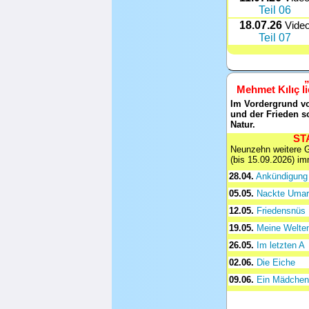
Teil 06
18.07.26
Vide
Teil 07
Mehmet Kılıç l
Im Vordergrund vo
und der Frieden s
Natur.
STA
Neunzehn weitere G
(bis 15.09.2026) i
28.04.
Ankündigung
05.05.
Nackte Uma
12.05.
Friedensnüs
19.05.
Meine Welte
26.05.
Im letzten A
02.06.
Die Eiche
09.06.
Ein Mädchen