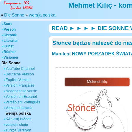
Mehmet Kılıç - ko
»
Die Sonne
»
wersja polska
Start
READ ► ► ► ► DIE SONNE
Person
Chronik
Literatur
Słońce będzie należeć do na
Kunst
Bücher
Manifest NOWY PORZĄDEK ŚWIATA 
Visionen
Die Sonne
YouTube Channel
Deutsche Version
English Version
Version Française
Nederlandse versie
Versión en Español
Versão em Português
Versione Italiana
wersja polska
ελληνική έκδοση
versioni shqip
Türkçe Versiyon