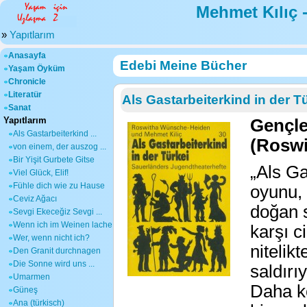
Mehmet Kılıç 
»
Yapıtlarım
Anasayfa
Edebi Meine Bücher
Yaşam Öyküm
Chronicle
Literatür
Als Gastarbeiterkind in der T
Sanat
Yapıtlarım
Gençle
Als Gastarbeiterkind ...
(Roswi
von einem, der auszog ...
Bir Yişit Gurbete Gitse
„Als Ga
Viel Glück, Elif!
Fühle dich wie zu Hause
oyunu, 
Ceviz Ağacı
doğan s
Sevgi Ekeceğiz Sevgi ...
Wenn ich im Weinen lache
karşı c
Wer, wenn nicht ich?
nitelik
Den Granit durchnagen
Die Sonne wird uns ...
saldırı
Umarmen
Daha ko
Güneş
Ana (türkisch)