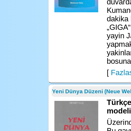
duvarda
Kumand
dakika 
„GIGA“ 
yayin J
yapmak
yakinla
bosuna!
[
Fazlas
Yeni Dünya Düzeni (Neue We
Türkçe
modeli
Üzerin
Bu gay