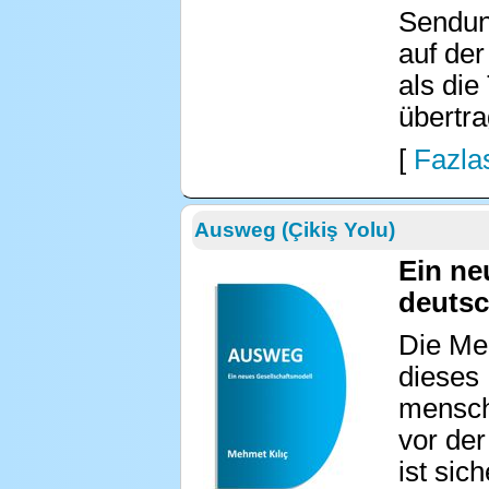
Sendung
auf der
als die
übertra
[
Fazlas
Ausweg (Çikiş Yolu)
Ein ne
deutsc
Die Men
dieses 
mensch
vor der
ist sic