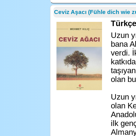
Ceviz Aşacı (Fühle dich wie 
Türkç
Uzun y
bana A
verdi. 
katkıda
taşıyan
olan b
Uzun y
olan K
Anadol
ilk gen
Almanya