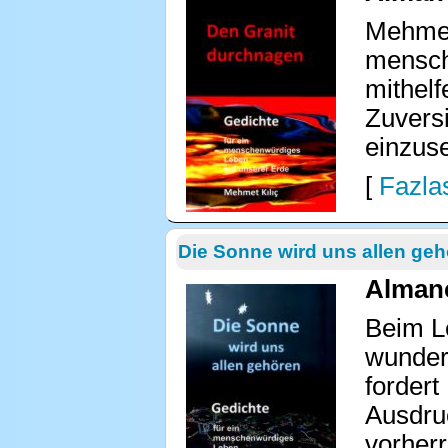
Mehmet 
mensche
mithelf
Zuvers
einzus
[
Fazlas
Die Sonne wird uns allen ge
Almanc
Beim L
wunders
fordert
Ausdru
vorherr