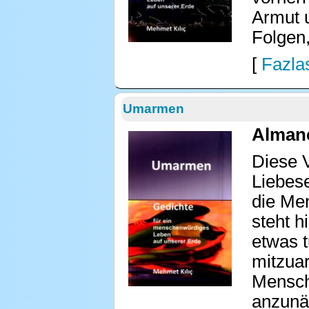
Armut 
Folgen
[
Fazlas
Umarmen
Almanc
Diese 
Liebes
die Men
steht h
etwas t
mitzuar
Mensche
anzunäh