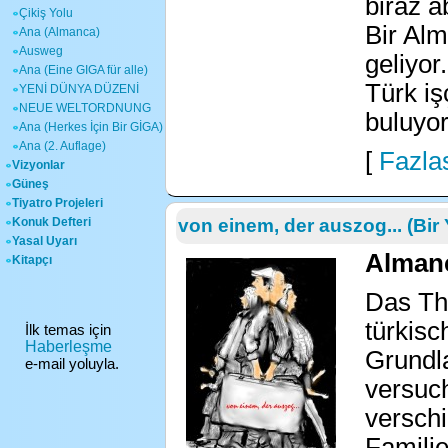
biraz a
Çikiş Yolu
Bir Alm
Ana (Almanca)
Ausweg
geliyor
Ana (Eine GIGA für alle)
Türk iş
YENİ DÜNYA DÜZENİ
NEUE WELTORDNUNG
buluyor
Ana (Herkes İçin Bir GİGA)
Ana (2. Auflage)
[
Fazlas
Vizyonlar
Güneş
Tiyatro Projeleri
Konuk Defteri
von einem, der auszog... (Bir 
Yasal Uyarı
Almanc
Kitapçı
Das The
türkisc
İlk temas için
Haberleşme
Grundl
e-mail yoluyla.
versuch
versch
Familie