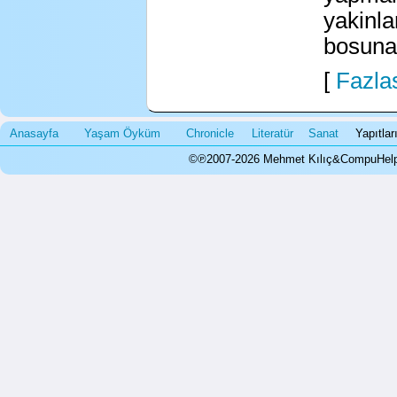
yakinla
bosuna!
[
Fazlas
Anasayfa
Yaşam Öyküm
Chronicle
Literatür
Sanat
Yapıtla
©℗2007-2026 Mehmet Kılıç&CompuHelps.