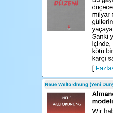
düçece
milyar 
gülleri
yaçayac
Sanki y
içinde,
kötü bi
karçı s
[
Fazlas
Neue Weltordnung (Yeni Dün
Almanc
modeli
Wir hab