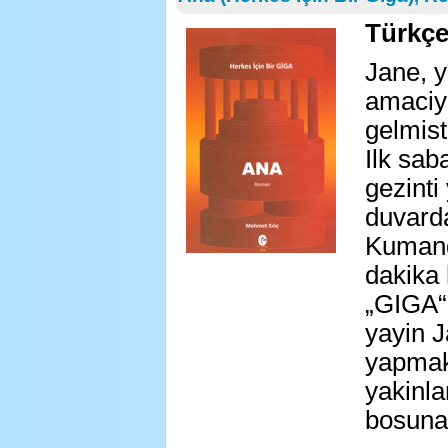
Türkçe
Jane, y
amaciyl
gelmisti
Ilk sab
gezinti
duvarda
Kumand
dakika 
„GIGA“ 
yayin J
yapmak
yakinla
bosuna!