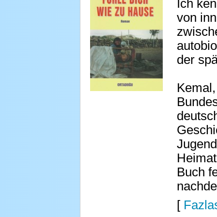
Ich ken
von inn
zwische
autobi
der spä
Kemal, 
Bundesr
deutsc
Geschic
Jugend 
Heimat 
Buch fe
nachde
[
Fazlas