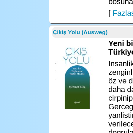
bosuna!
[
Fazlas
Çikiş Yolu (Ausweg)
Yeni b
Türkiy
Insanli
zengin
öz ve d
daha da
cirpini
Gerceg
yanlisti
verilec
dogrula