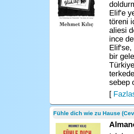
doldurm
Elif'e 
töreni i
aliesi 
ince de
Elif'se
bir gel
Türkiye
terkede
sebep o
[
Fazlas
Fühle dich wie zu Hause (Cev
Alman