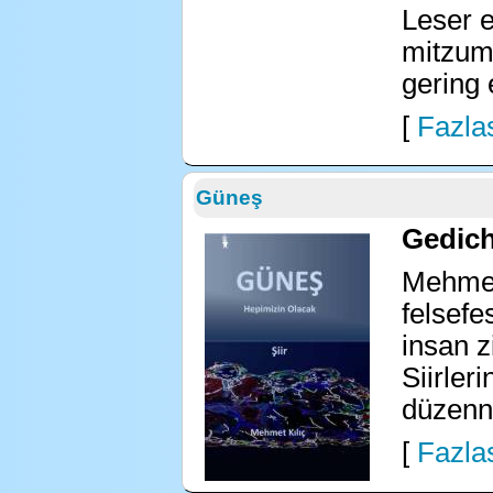
Leser 
mitzum
gering 
[
Fazlas
Güneş
Gedich
Mehmet 
felsefe
insan z
Siirler
düzenne
[
Fazlas