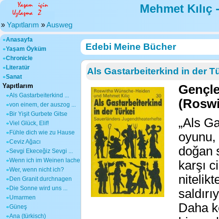
Mehmet Kılıç 
»
Yapıtlarım
»
Ausweg
Anasayfa
Edebi Meine Bücher
Yaşam Öyküm
Chronicle
Literatür
Als Gastarbeiterkind in der T
Sanat
Yapıtlarım
Gençle
Als Gastarbeiterkind ...
(Roswi
von einem, der auszog ...
Bir Yişit Gurbete Gitse
„Als Ga
Viel Glück, Elif!
Fühle dich wie zu Hause
oyunu, 
Ceviz Ağacı
doğan s
Sevgi Ekeceğiz Sevgi ...
Wenn ich im Weinen lache
karşı c
Wer, wenn nicht ich?
nitelik
Den Granit durchnagen
Die Sonne wird uns ...
saldırı
Umarmen
Daha ko
Güneş
Ana (türkisch)