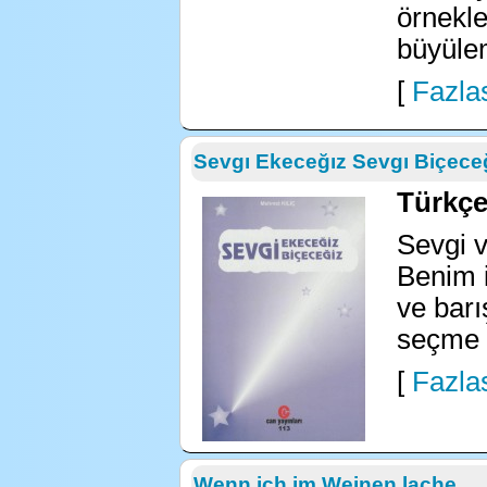
örnekle
büyüle
[
Fazlas
Sevgı Ekeceğız Sevgı Biçece
Türkçe 
Sevgi v
Benim i
ve barı
seçme ş
[
Fazlas
Wenn ich im Weinen lache