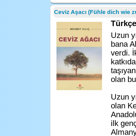
Ceviz Aşacı (Fühle dich wie 
Türkç
Uzun y
bana A
verdi. 
katkıda
taşıyan
olan b
Uzun y
olan K
Anadol
ilk gen
Almanya