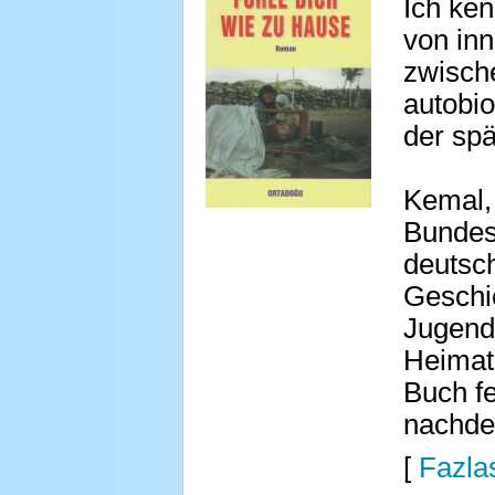
Ich ken
von inn
zwische
autobi
der spä
Kemal, 
Bundesr
deutsc
Geschic
Jugend 
Heimat 
Buch fe
nachde
[
Fazlas