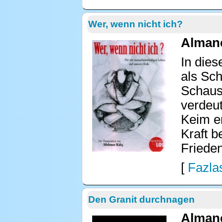
Wer, wenn nicht ich?
Almanc
In dies
als Sch
Schausp
verdeut
Keim er
Kraft 
Frieden
[
Fazlas
Den Granit durchnagen
Almanc