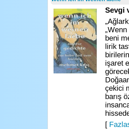
Sevgi 
„Ağlar
„Wenn 
beni m
lirik ta
biriler
işaret
görece
Doğaana
çekici 
barış ö
insanca
hissede
[
Fazlas