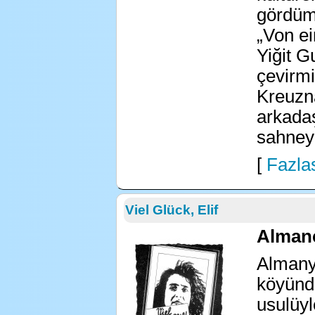
gördüm
„Von ei
Yiğit G
çevirm
Kreuzn
arkadaş
sahney
[
Fazlas
Viel Glück, Elif
Almanc
Almanya
köyünde
usulüyl