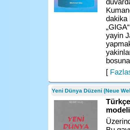
duvarda
Kumand
dakika 
„GIGA“ 
yayin J
yapmak
yakinla
bosuna!
[
Fazlas
Yeni Dünya Düzeni (Neue We
Türkçe
modeli
Üzerin
Bu gay