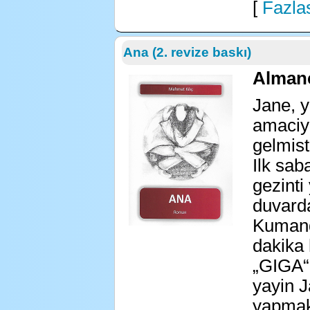
[
Fazlas
Ana (2. revize baskı)
Alman
Jane, y
amaciyl
gelmisti
Ilk sab
gezinti
duvarda
Kumand
dakika 
„GIGA“ 
yayin J
yapmak