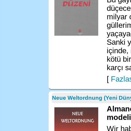
düçece
milyar 
gülleri
yaçayac
Sanki y
içinde,
kötü bi
karçı s
[
Fazlas
Neue Weltordnung (Yeni Dün
Almanc
modeli
Wir hab