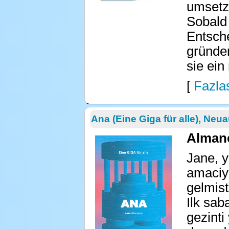
umsetzt
Sobald 
Entsche
gründe
sie ei
[
Fazlas
Ana (Eine Giga für alle), Neu
Alman
Jane, y
amaciyl
gelmisti
Ilk sab
gezinti