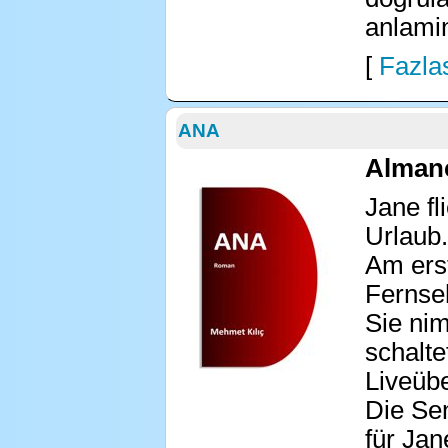
anlamin
[
Fazlas
ANA
Alman
Jane fl
Urlaub.
Am ers
Fernse
Sie ni
schalte
Liveübe
Die Se
für Ja