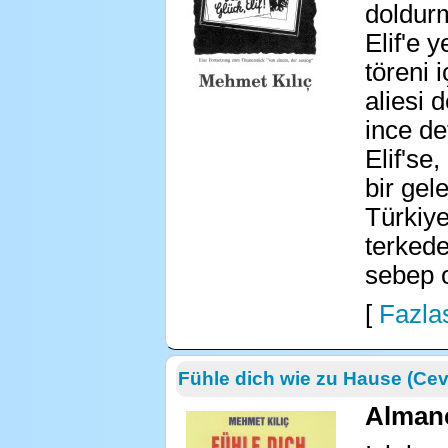
doldurm
Elif'e 
töreni i
aliesi 
ince de
Elif'se
bir gel
Türkiye
terkede
sebep o
[
Fazlas
Fühle dich wie zu Hause (Cev
Alman