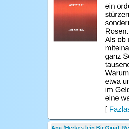
ein ord
stürzen
sonder
Rosen. 
Als ob 
mitein
ganz S
tausen
Warum 
etwa un
im Geld
eine wa
[
Fazlas
Ana (Herkes İçin Bir Gıga), R