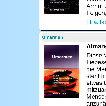
Armut 
Folgen
[
Fazlas
Umarmen
Almanc
Diese 
Liebes
die Men
steht h
etwas t
mitzuar
Mensche
anzunäh