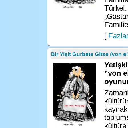
Türkei,
„Gastar
Familie
[
Fazlas
Bir Yişit Gurbete Gitse (von 
Yetişki
”von ei
oyunun
Zamanl
kültürü
kaynakl
toplums
kültüre