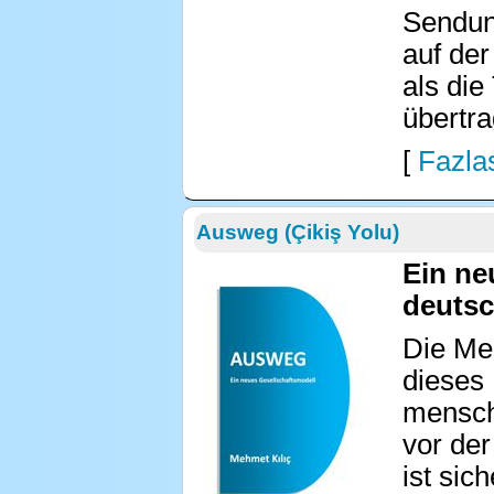
Sendung
auf der
als die
übertra
[
Fazlas
Ausweg (Çikiş Yolu)
Ein ne
deutsc
Die Men
dieses 
mensch
vor der
ist sic