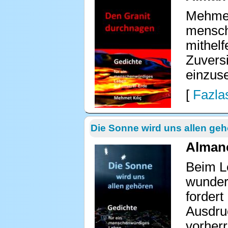
Mehmet 
mensche
mithelf
Zuvers
einzus
[
Fazlas
Die Sonne wird uns allen ge
Almanc
Beim L
wunders
fordert
Ausdru
vorherr