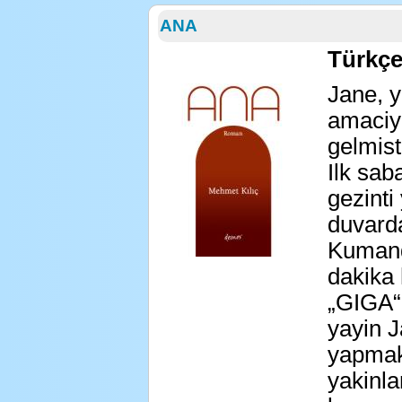
ANA
Türkç
Jane, y
amaciyl
gelmisti
Ilk sab
gezinti
duvarda
Kumand
dakika 
„GIGA“ 
yayin J
yapmak
yakinla