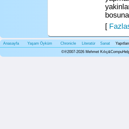
yakinla
bosuna!
[
Fazlas
Anasayfa
Yaşam Öyküm
Chronicle
Literatür
Sanat
Yapıtla
©℗2007-2026 Mehmet Kılıç&CompuHelps.