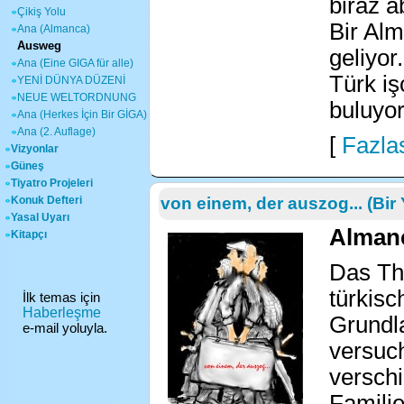
biraz a
Çikiş Yolu
Bir Alm
Ana (Almanca)
Ausweg
geliyor
Ana (Eine GIGA für alle)
Türk iş
YENİ DÜNYA DÜZENİ
NEUE WELTORDNUNG
buluyor
Ana (Herkes İçin Bir GİGA)
Ana (2. Auflage)
[
Fazlas
Vizyonlar
Güneş
Tiyatro Projeleri
Konuk Defteri
von einem, der auszog... (Bir 
Yasal Uyarı
Almanc
Kitapçı
Das The
türkisc
İlk temas için
Haberleşme
Grundl
e-mail yoluyla.
versuch
versch
Familie