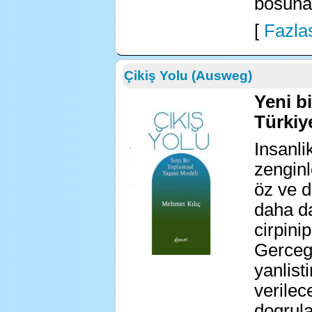
bosuna!
[
Fazlas
Çikiş Yolu (Ausweg)
Yeni b
Türkiy
Insanli
zengin
öz ve d
daha da
cirpini
Gerceg
yanlisti
verilec
dogrula