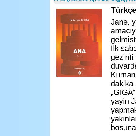
Türkçe
Jane, y
amaciyl
gelmisti
Ilk sab
gezinti
duvarda
Kumand
dakika 
„GIGA“ 
yayin J
yapmak
yakinla
bosuna!