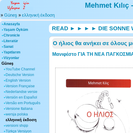
Mehmet Kılıç 
»
Güneş
»
ελληνική έκδοση
Anasayfa
READ ► ► ► ► DIE SONNE
Yaşam Öyküm
Chronicle
Literatür
Ο ήλιος θα ανήκει σε όλους μ
Sanat
Yapıtlarım
Μανιφέστο ΓΙΑ ΤΗ ΝΕΑ ΠΑΓΚΟΣΜΙΑ 
Vizyonlar
Güneş
YouTube Channel
Deutsche Version
English Version
Version Française
Nederlandse versie
Versión en Español
Versão em Português
Versione Italiana
wersja polska
ελληνική έκδοση
versioni shqip
Türkçe Versiyon