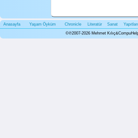
Anasayfa
Yaşam Öyküm
Chronicle
Literatür
Sanat
Yapıtla
©℗2007-2026 Mehmet Kılıç&CompuHelps.