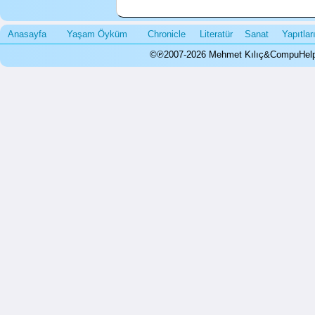
Anasayfa
Yaşam Öyküm
Chronicle
Literatür
Sanat
Yapıtla
©℗2007-2026 Mehmet Kılıç&CompuHelps.