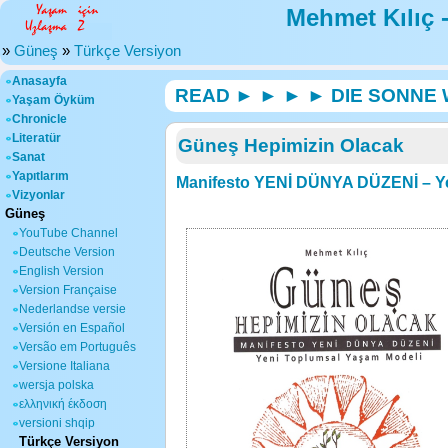
Mehmet Kılıç 
»
Güneş
»
Türkçe Versiyon
Anasayfa
READ ► ► ► ► DIE SONNE
Yaşam Öyküm
Chronicle
Literatür
Güneş Hepimizin Olacak
Sanat
Yapıtlarım
Manifesto YENİ DÜNYA DÜZENİ – Ye
Vizyonlar
Güneş
YouTube Channel
Deutsche Version
English Version
Version Française
Nederlandse versie
Versión en Español
Versão em Português
Versione Italiana
wersja polska
ελληνική έκδοση
versioni shqip
Türkçe Versiyon