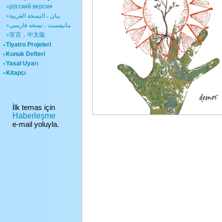
ру́сский версия
بيان ، النسخة العربية
مانیفست ، نسخه فارسی
宣言，中文版
Tiyatro Projeleri
Konuk Defteri
Yasal Uyarı
Kitapçı
İlk temas için
Haberleşme
e-mail yoluyla.