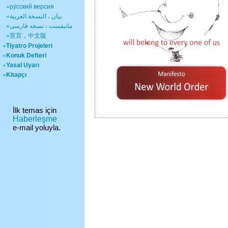
ру́сский версия
بيان ، النسخة العربية
مانیفست ، نسخه فارسی
宣言，中文版
Tiyatro Projeleri
Konuk Defteri
Yasal Uyarı
Kitapçı
İlk temas için
Haberleşme
e-mail yoluyla.