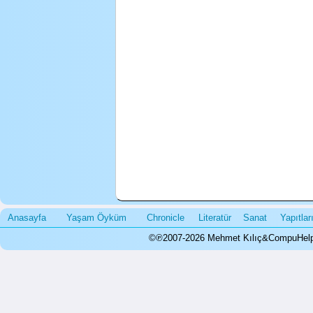
Anasayfa
Yaşam Öyküm
Chronicle
Literatür
Sanat
Yapıtla
©℗2007-2026 Mehmet Kılıç&CompuHelps.