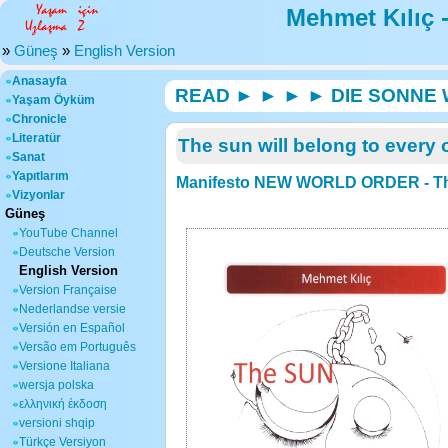
Mehmet Kılıç 
»
Güneş
»
English Version
Anasayfa
READ ► ► ► ► DIE SONNE
Yaşam Öyküm
Chronicle
Literatür
The sun will belong to every 
Sanat
Yapıtlarım
Manifesto NEW WORLD ORDER - The 
Vizyonlar
Güneş
YouTube Channel
Deutsche Version
English Version
Version Française
Nederlandse versie
Versión en Español
Versão em Português
Versione Italiana
wersja polska
ελληνική έκδοση
versioni shqip
Türkçe Versiyon