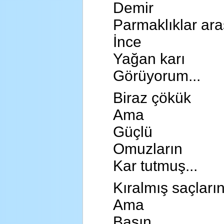
Demir
Parmaklıklar ar
İnce
Yağan karı
Görüyorum...
Biraz çökük
Ama
Güçlü
Omuzların
Kar tutmuş...
Kıralmış saçları
Ama
Başın