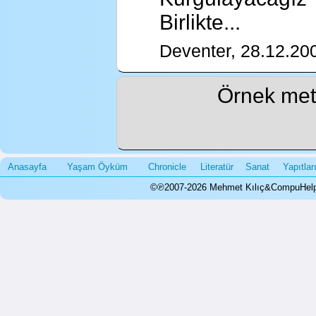
Birlikte...
Deventer, 28.12.20
Örnek meti
Anasayfa
Yaşam Öyküm
Chronicle
Literatür
Sanat
Yapıtla
©℗2007-2026 Mehmet Kılıç&CompuHelps.