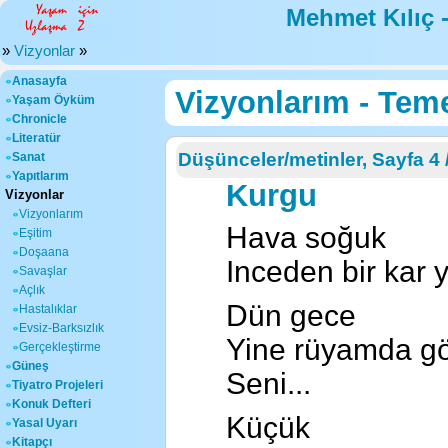
Mehmet Kılıç 
»
Vizyonlar
»
Anasayfa
Vizyonlarım - Tem
Yaşam Öyküm
Chronicle
Literatür
Düşünceler/metinler, Sayfa 4 /
Sanat
Yapıtlarım
Kurgu
Vizyonlar
Vizyonlarım
Hava soğuk
Eşitim
Doşaana
Inceden bir kar y
Savaşlar
Açlık
Dün gece
Hastalıklar
Evsiz-Barksızlık
Yine rüyamda g
Gerçekleştirme
Güneş
Seni...
Tiyatro Projeleri
Konuk Defteri
Küçük
Yasal Uyarı
Kitapçı