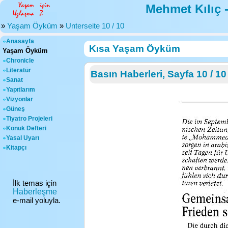
Mehmet Kılıç 
»
Yaşam Öyküm
»
Unterseite 10 / 10
Anasayfa
Kısa Yaşam Öyküm
Yaşam Öyküm
Chronicle
Literatür
Basın Haberleri, Sayfa 10 / 10
Sanat
Yapıtlarım
Vizyonlar
Güneş
Tiyatro Projeleri
Konuk Defteri
Yasal Uyarı
Kitapçı
İlk temas için
Haberleşme
e-mail yoluyla.