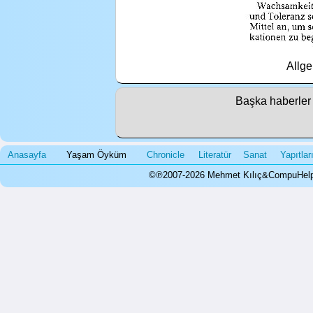
Allg
Başka haberler
Anasayfa
Yaşam Öyküm
Chronicle
Literatür
Sanat
Yapıtla
©℗2007-2026 Mehmet Kılıç&CompuHelps.