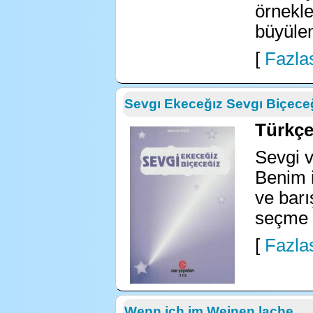
örnekle
büyüle
[
Fazlas
Sevgı Ekeceğız Sevgı Biçece
Türkçe 
Sevgi v
Benim i
ve barı
seçme ş
[
Fazlas
Wenn ich im Weinen lache