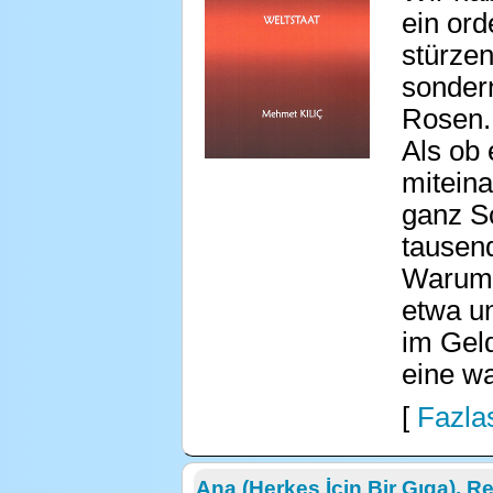
ein ord
stürzen
sonder
Rosen. 
Als ob 
mitein
ganz S
tausen
Warum 
etwa un
im Geld
eine wa
[
Fazlas
Ana (Herkes İçin Bir Gıga), R