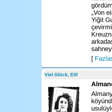
gördüm
„Von ei
Yiğit G
çevirm
Kreuzn
arkadaş
sahney
[
Fazlas
Viel Glück, Elif
Almanc
Almanya
köyünde
usulüyl