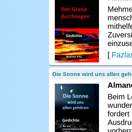
Mehmet 
mensche
mithelf
Zuvers
einzus
[
Fazlas
Die Sonne wird uns allen ge
Almanc
Beim L
wunders
fordert
Ausdru
vorherr