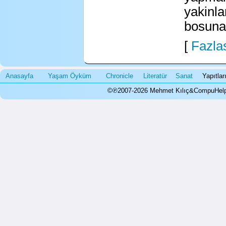
yakinla
bosuna!
[
Fazlas
Anasayfa
Yaşam Öyküm
Chronicle
Literatür
Sanat
Yapıtla
©℗2007-2026 Mehmet Kılıç&CompuHelps.