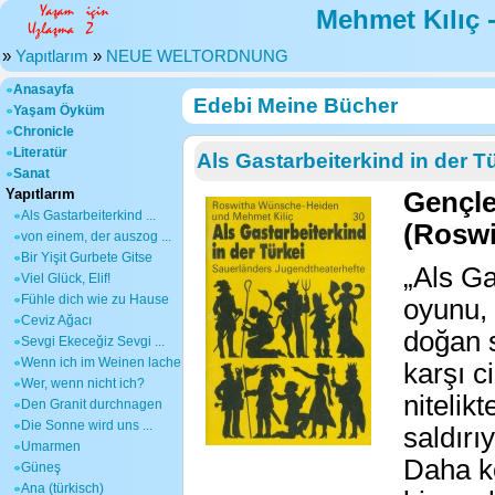
Mehmet Kılıç 
»
Yapıtlarım
»
NEUE WELTORDNUNG
Anasayfa
Edebi Meine Bücher
Yaşam Öyküm
Chronicle
Literatür
Als Gastarbeiterkind in der T
Sanat
Yapıtlarım
Gençle
Als Gastarbeiterkind ...
(Roswi
von einem, der auszog ...
Bir Yişit Gurbete Gitse
„Als Ga
Viel Glück, Elif!
Fühle dich wie zu Hause
oyunu, 
Ceviz Ağacı
doğan s
Sevgi Ekeceğiz Sevgi ...
Wenn ich im Weinen lache
karşı c
Wer, wenn nicht ich?
nitelik
Den Granit durchnagen
Die Sonne wird uns ...
saldırı
Umarmen
Daha ko
Güneş
Ana (türkisch)