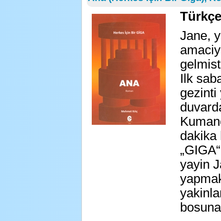
Türkçe
Jane, y
amaciyl
gelmisti
Ilk sab
gezinti
duvarda
Kumand
dakika 
„GIGA“ 
yayin J
yapmak
yakinla
bosuna!