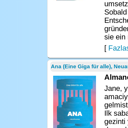
umsetzt
Sobald 
Entsche
gründe
sie ei
[
Fazlas
Ana (Eine Giga für alle), Neu
Alman
Jane, y
amaciyl
gelmisti
Ilk sab
gezinti