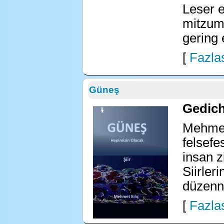
Leser 
mitzum
gering 
[
Fazlas
Güneş
Gedich
Mehmet 
felsefe
insan z
Siirler
düzenne
[
Fazlas