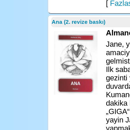
[
Fazlas
Ana (2. revize baskı)
Alman
Jane, y
amaciyl
gelmisti
Ilk sab
gezinti
duvarda
Kumand
dakika 
„GIGA“ 
yayin J
yapmak