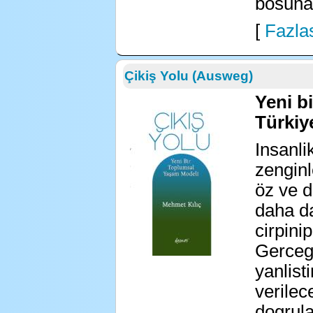
bosuna!
[
Fazlas
Çikiş Yolu (Ausweg)
Yeni b
Türkiy
Insanli
zengin
öz ve d
daha da
cirpini
Gerceg
yanlisti
verilec
dogrula