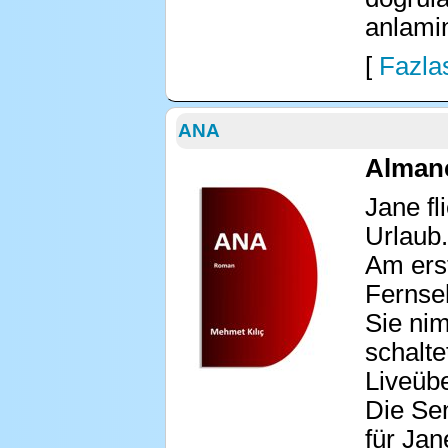
anlamin
[
Fazlas
ANA
Alman
Jane fl
Urlaub.
Am ers
Fernse
Sie ni
schalte
Liveübe
Die Se
für Ja