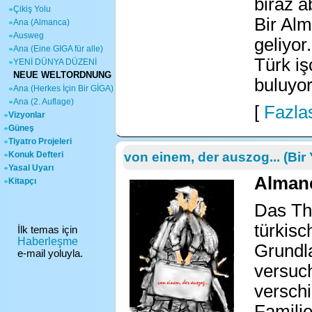
biraz a
Çikiş Yolu
Bir Alm
Ana (Almanca)
Ausweg
geliyor
Ana (Eine GIGA für alle)
Türk iş
YENİ DÜNYA DÜZENİ
NEUE WELTORDNUNG
buluyor
Ana (Herkes İçin Bir GİGA)
Ana (2. Auflage)
[
Fazlas
Vizyonlar
Güneş
Tiyatro Projeleri
Konuk Defteri
von einem, der auszog... (Bir 
Yasal Uyarı
Almanc
Kitapçı
Das The
türkisc
İlk temas için
Haberleşme
Grundl
e-mail yoluyla.
versuch
versch
Familie