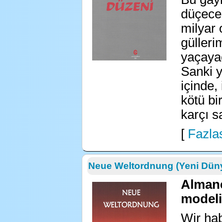
düçece
milyar 
gülleri
yaçayac
Sanki y
içinde,
kötü bi
karçı s
[
Fazlas
Neue Weltordnung (Yeni Dün
Almanc
modeli
Wir hab