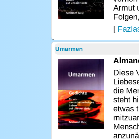
Armut 
Folgen
[
Fazlas
Umarmen
Almanc
Diese 
Liebes
die Men
steht h
etwas t
mitzuar
Mensche
anzunäh