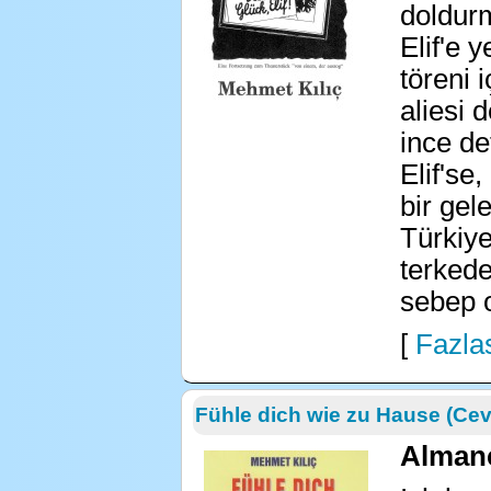
doldurm
Elif'e 
töreni i
aliesi 
ince de
Elif'se
bir gel
Türkiye
terkede
sebep o
[
Fazlas
Fühle dich wie zu Hause (Cev
Alman