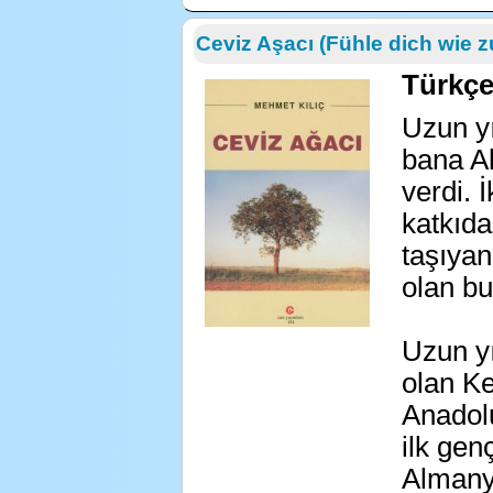
Ceviz Aşacı (Fühle dich wie 
Türkç
Uzun y
bana A
verdi. 
katkıda
taşıyan
olan b
Uzun y
olan K
Anadol
ilk gen
Almanya