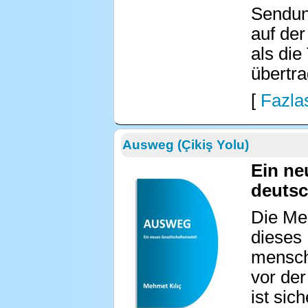
Sendung
auf der
als die
übertra
[
Fazlas
Ausweg (Çikiş Yolu)
Ein ne
deutsc
Die Men
dieses 
mensch
vor der
ist sic