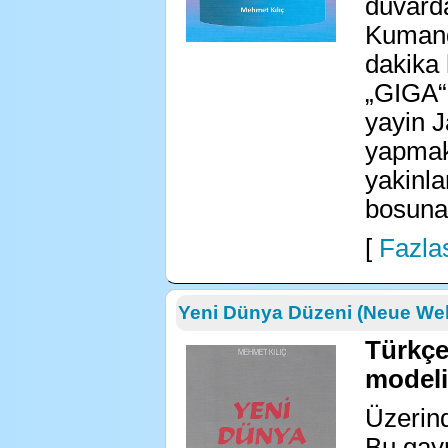
duvarda
Kumand
dakika 
„GIGA“ 
yayin J
yapmak
yakinla
bosuna!
[
Fazlas
Yeni Dünya Düzeni (Neue We
Türkçe
modeli
Üzerin
Bu gay