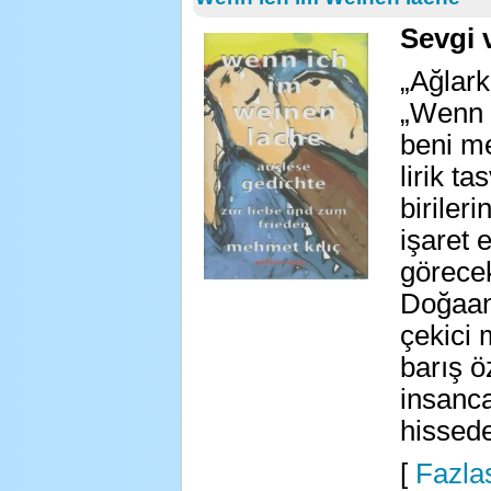
Sevgi 
„Ağlar
„Wenn 
beni m
lirik ta
biriler
işaret
görece
Doğaana
çekici 
barış ö
insanca
hissede
[
Fazlas