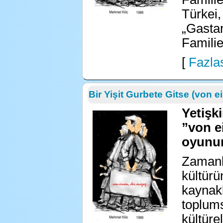
Türkei,
„Gastar
Familie
[
Fazlas
Bir Yişit Gurbete Gitse (von 
Yetişki
”von ei
oyunun
Zamanl
kültürü
kaynakl
toplums
kültüre