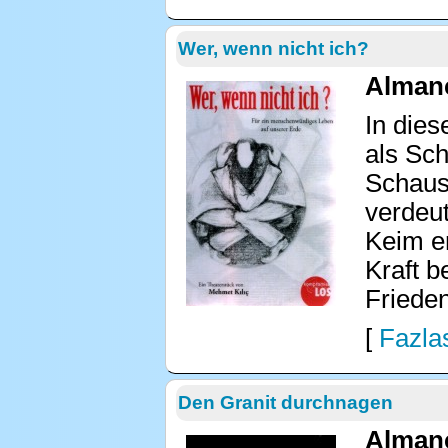
Wer, wenn nicht ich?
Almanc
In dies
als Sch
Schausp
verdeut
Keim er
Kraft 
Frieden
[
Fazlas
Den Granit durchnagen
Almanc