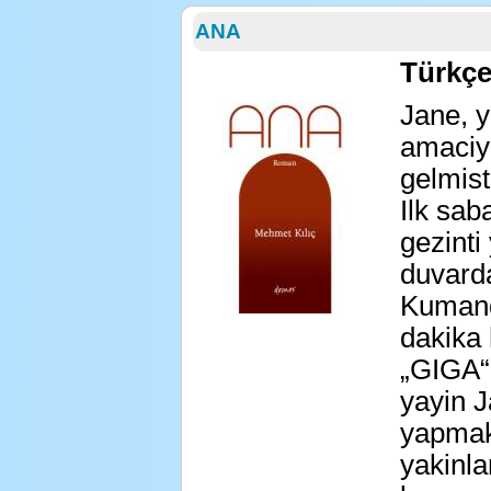
ANA
Türkç
Jane, y
amaciyl
gelmisti
Ilk sab
gezinti
duvarda
Kumand
dakika 
„GIGA“ 
yayin J
yapmak
yakinla