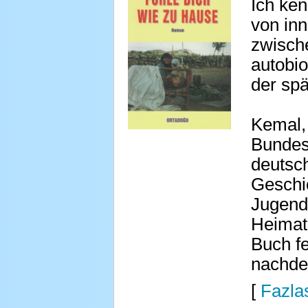
Ich ken
von inn
zwische
autobi
der spä
Kemal, 
Bundesr
deutsc
Geschic
Jugend 
Heimat 
Buch fe
nachde
[
Fazlas