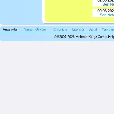
02.06.20
Ben N
09.06.20
Son Nef
Anasayfa
Yaşam Öyküm
Chronicle
Literatür
Sanat
Yapıtla
©℗2007-2026 Mehmet Kılıç&CompuHelps.