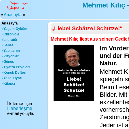
Mehmet Kılıç 
»
Anasayfa
»
Anasayfa
„Liebe! Schätze! Schütze!“
Yaşam Öyküm
Chronicle
Mehmet Kılıç liest aus seinen Gedic
Literatür
Sanat
Im Vorder
Yapıtlarım
und der F
Vizyonlar
Güneş
Natur.
Tiyatro Projeleri
Mehmet Kıl
Konuk Defteri
spiegeln s
Yasal Uyarı
Kitapçı
Beim Lese
Bilder. Mit
exzellente
İlk temas için
Haberleşme
vorherrsch
e-mail yoluyla.
Zerstörung
Jeder ist