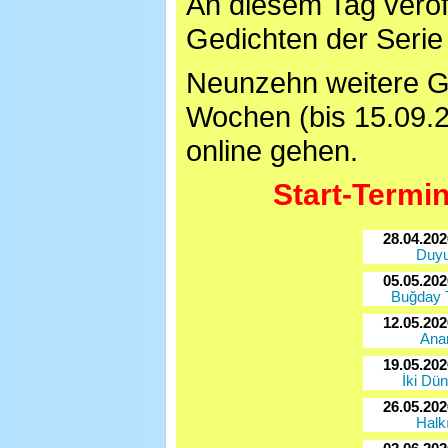
An diesem Tag veröf
Gedichten der Serie
Neunzehn weitere G
Wochen (bis 15.09.
online gehen.
Start-Termin
28.04.20
Duyu
05.05.20
Buğday T
12.05.20
An
19.05.20
İki Dü
26.05.20
Halk