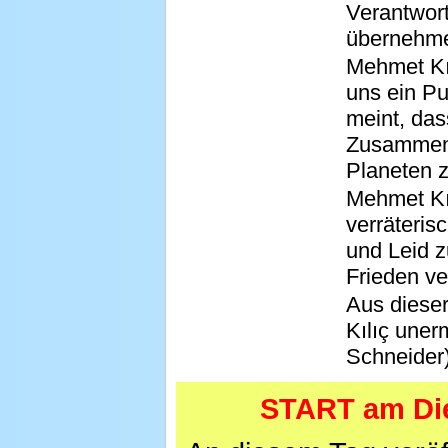
Verantwor
übernehm
Mehmet Kıl
uns ein Pu
meint, das
Zusammenw
Planeten z
Mehmet Kıl
verräteris
und Leid 
Frieden ve
Aus diese
Kılıç uner
Schneider
START am Die