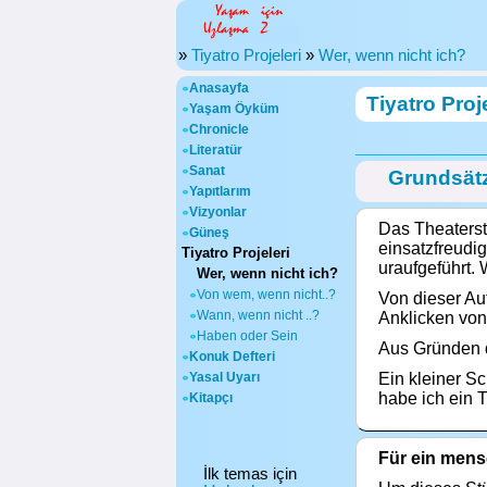
»
Tiyatro Projeleri
»
Wer, wenn nicht ich?
Anasayfa
Tiyatro Proj
Yaşam Öyküm
Chronicle
Literatür
Sanat
Grundsätz
Yapıtlarım
Vizyonlar
Das Theaterst
Güneş
einsatzfreudi
Tiyatro Projeleri
uraufgeführt. 
Wer, wenn nicht ich?
Von wem, wenn nicht..?
Von dieser Auf
Wann, wenn nicht ..?
Anklicken von
Haben oder Sein
Aus Gründen d
Konuk Defteri
Yasal Uyarı
Ein kleiner S
habe ich ein 
Kitapçı
Für ein mens
İlk temas için