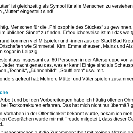
utter“ ist gleichzeitig als Symbol für alle Menschen zu versteh
„Mütter“ eingestellt sind!
htig, Menschen für die „Philosophie des Stückes“ zu gewinnen, n
im üblichen Sinne“ zu finden. Erfreulicherweise ist mir das we
und kommen viel Mitspieler und -innen aus der Stadt Bad Kre
rtschaften wie Simmertal, Kirn, Emmelshausen, Mainz und Alze
n sogar in Leipzig!
steht aus insgesamt ca. 60 Personen in der Altersgruppe von ac
ll. Jeder macht genau das, was er kann! Einige sind als Schausp
en „Technik“, „Bühnenbild“, „Soufflieren“ usw. mit.
nders gefreut hat: Mehrere Mütter und Väter spielen zusammen
ache
r Arbeit und bei den Vorbereitungen habe ich häufig offenen Oh
 bei Textkorrekturen erfahren. Das hat mich nicht nur übermäßig
Vorhaben in der Öffentlichkeit bekannt wurde, bekam ich mehr
hen Gesprächen wurde mir mit Freude mitgeteilt, dass dieser Ged
d...
h ausgesprochen auf die Zusammenarbeit mit meinen Mitspielern