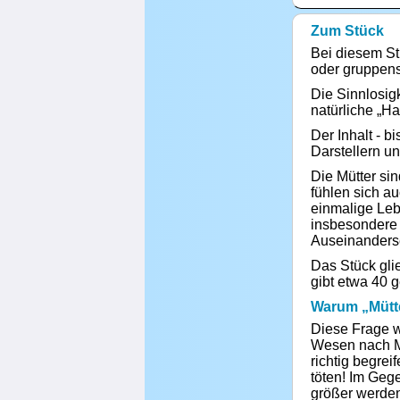
Zum Stück
Bei diesem Stü
oder gruppens
Die Sinnlosig
natürliche „Ha
Der Inhalt - b
Darstellern un
Die Mütter sin
fühlen sich a
einmalige Leb
insbesondere 
Auseinanderse
Das Stück glie
gibt etwa 40 
Warum „Mütt
Diese Frage wi
Wesen nach Mu
richtig begre
töten! Im Gege
größer werden