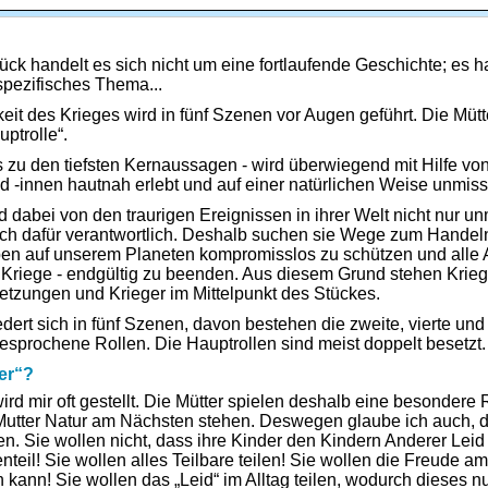
ck handelt es sich nicht um eine fortlaufende Geschichte; es ha
pezifisches Thema...
keit des Krieges wird in fünf Szenen vor Augen geführt. Die Mü
uptrolle“.
is zu den tiefsten Kernaussagen - wird überwiegend mit Hilfe vo
d -innen hautnah erlebt und auf einer natürlichen Weise unmissv
d dabei von den traurigen Ereignissen in ihrer Welt nicht nur unm
uch dafür verantwortlich. Deshalb suchen sie Wege zum Handel
en auf unserem Planeten kompromisslos zu schützen und alle 
Kriege - endgültig zu beenden. Aus diesem Grund stehen Krieg
tzungen und Krieger im Mittelpunkt des Stückes.
dert sich in fünf Szenen, davon bestehen die zweite, vierte und 
gesprochene Rollen. Die Hauptrollen sind meist doppelt besetzt.
er“?
rd mir oft gestellt. Die Mütter spielen deshalb eine besondere R
tter Natur am Nächsten stehen. Deswegen glaube ich auch, d
ifen. Sie wollen nicht, dass ihre Kinder den Kindern Anderer Le
nteil! Sie wollen alles Teilbare teilen! Sie wollen die Freude a
 kann! Sie wollen das „Leid“ im Alltag teilen, wodurch dieses n