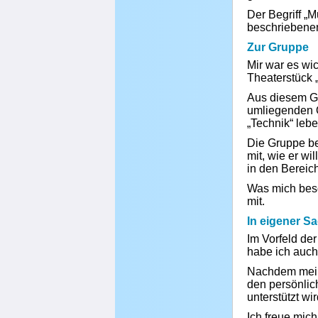
Der Begriff „M
beschriebenen 
Zur Gruppe
Mir war es wic
Theaterstück „
Aus diesem Gr
umliegenden O
„Technik“ lebe
Die Gruppe be
mit, wie er wi
in den Bereich
Was mich beso
mit.
In eigener S
Im Vorfeld de
habe ich auch
Nachdem mein 
den persönlic
unterstützt wir
Ich freue mic