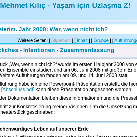
Mehmet Kılıç - Yaşam için Uzlaşma Z!
elerim. Jahr 2008: Wer, wenn nicht ich?
Weitere Seiten: [
Allgemein
] [
Inhalt
] [
Gruppe
] [
Aufführung
liches - Intentionen - Zusammenfassung
ück „Wer, wenn nicht ich?“ wurde im ersten Halbjahr 2008 von
gen Ensemble einstudiert und am 06. Juni 2008 mit großem Erfol
Weitere Aufführungen fanden am 09. und 14. Juni 2008 statt.
führung habe ich eine Powerpoint-Präsentation erstellt, die hier
 [
Abschluss.pdf
] kann diese Präsentation angesehen werden.
er Dokumentation bleiben diese Informationen und die Presseb
chritt zur Konkretisierung meiner Visionen. Um die Umsetzung 
Theaterstück geschrieben:
chenwürdiges Leben auf unserer Erde