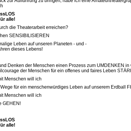
ck zur Aufführung zu bringen, habe ich eine Amateurtheatergr
ch
issLOS
ür alle!
urch die Theaterarbeit erreichen?
schen SENSIBILISIEREN
malige Leben auf unseren Planeten - und -
fahren dieses Lebens!
 und Denken der Menschen einen Prozess zum UMDENKEN in 
vilcourage der Menschen für ein offenes und faires Leben ST
t Menschen will ich
Wege für ein menschenwürdiges Leben auf unserem Erdball 
t Menschen will ich
e GEHEN!
issLOS
ür alle!