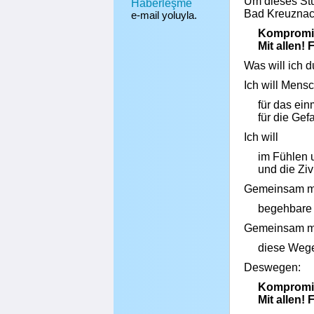
Um dieses Stü
Haberleşme
Bad Kreuzna
e-mail yoluyla.
Komprom
Mit allen! F
Was will ich d
Ich will Men
für das ein
für die Ge
Ich will
im Fühlen
und die Zi
Gemeinsam mi
begehbare 
Gemeinsam mi
diese Weg
Deswegen:
Komprom
Mit allen! F