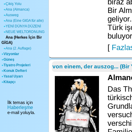
biraz a
Çikiş Yolu
Bir Alm
Ana (Almanca)
Ausweg
geliyor
Ana (Eine GIGA für alle)
Türk iş
YENİ DÜNYA DÜZENİ
NEUE WELTORDNUNG
buluyor
Ana (Herkes İçin Bir
GİGA)
[
Fazlas
Ana (2. Auflage)
Vizyonlar
Güneş
Tiyatro Projeleri
von einem, der auszog... (Bir 
Konuk Defteri
Almanc
Yasal Uyarı
Kitapçı
Das The
türkisc
İlk temas için
Grundl
Haberleşme
e-mail yoluyla.
versuch
versch
Familie