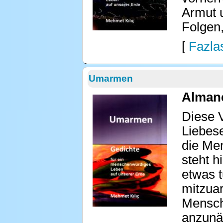
Armut 
Folgen
[
Fazlas
Umarmen
Almanc
Diese 
Liebes
die Men
steht h
etwas t
mitzuar
Mensche
anzunäh