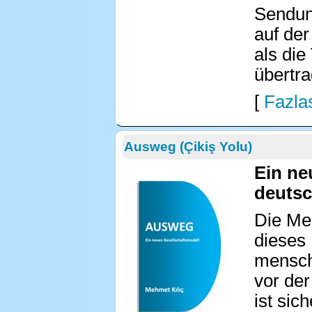
Sendung
auf der
als die
übertra
[
Fazlas
Ausweg (Çikiş Yolu)
Ein ne
deutsc
Die Men
dieses 
mensch
vor der
ist sic