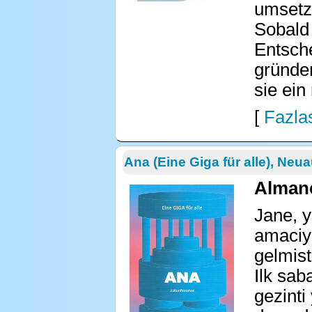
umsetzt
Sobald 
Entsche
gründe
sie ei
[
Fazlas
Ana (Eine Giga für alle), Neu
Alman
Jane, y
amaciyl
gelmisti
Ilk sab
gezinti