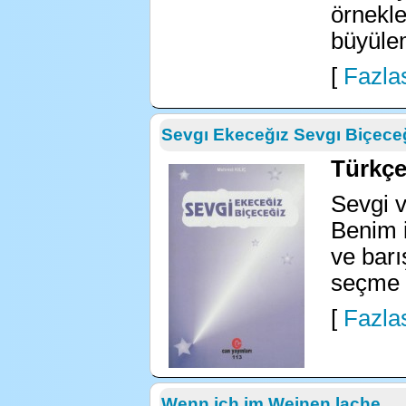
örnekle
büyüle
[
Fazlas
Sevgı Ekeceğız Sevgı Biçece
Türkçe 
Sevgi v
Benim i
ve barı
seçme ş
[
Fazlas
Wenn ich im Weinen lache