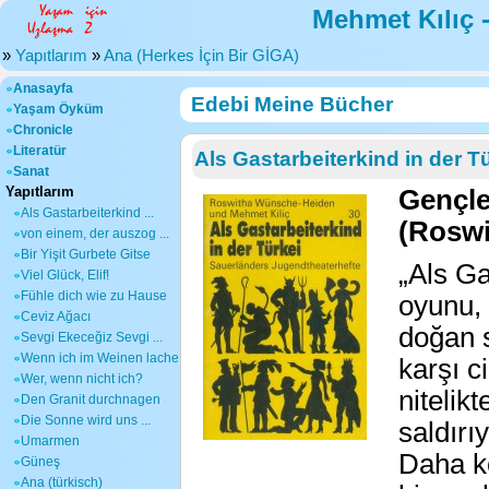
Mehmet Kılıç 
»
Yapıtlarım
»
Ana (Herkes İçin Bir GİGA)
Anasayfa
Edebi Meine Bücher
Yaşam Öyküm
Chronicle
Literatür
Als Gastarbeiterkind in der T
Sanat
Yapıtlarım
Gençle
Als Gastarbeiterkind ...
(Roswi
von einem, der auszog ...
Bir Yişit Gurbete Gitse
„Als Ga
Viel Glück, Elif!
Fühle dich wie zu Hause
oyunu, 
Ceviz Ağacı
doğan s
Sevgi Ekeceğiz Sevgi ...
Wenn ich im Weinen lache
karşı c
Wer, wenn nicht ich?
nitelik
Den Granit durchnagen
Die Sonne wird uns ...
saldırı
Umarmen
Daha ko
Güneş
Ana (türkisch)