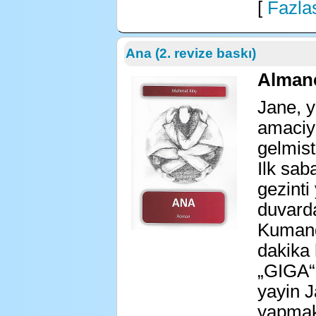
[
Fazlas
Ana (2. revize baskı)
Alman
Jane, y
amaciyl
gelmisti
Ilk sab
gezinti
duvarda
Kumand
dakika 
„GIGA“ 
yayin J
yapmak