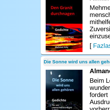
Mehmet 
mensche
mithelf
Zuvers
einzus
[
Fazlas
Die Sonne wird uns allen ge
Almanc
Beim L
wunders
fordert
Ausdru
vorherr