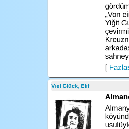
gördüm
„Von ei
Yiğit G
çevirm
Kreuzn
arkadaş
sahney
[
Fazlas
Viel Glück, Elif
Almanc
Almanya
köyünde
usulüyl