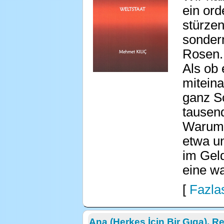
ein ord
stürzen
sonder
Rosen. 
Als ob 
mitein
ganz S
tausen
Warum 
etwa un
im Geld
eine wa
[
Fazlas
Ana (Herkes İçin Bir Gıga), R