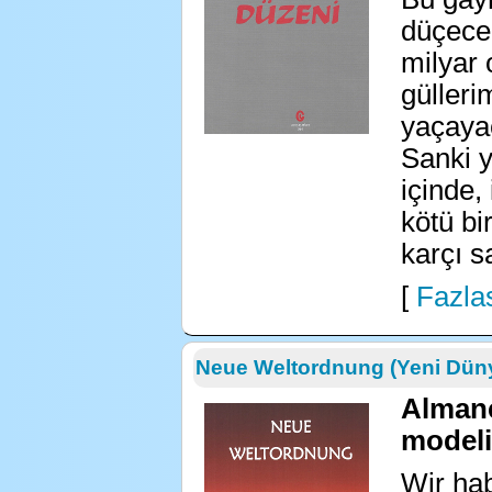
düçece
milyar 
gülleri
yaçayac
Sanki y
içinde,
kötü bi
karçı s
[
Fazlas
Neue Weltordnung (Yeni Dün
Almanc
modeli
Wir hab