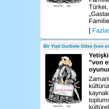
Türkei,
„Gastar
Familie
[
Fazlas
Bir Yişit Gurbete Gitse (von 
Yetişki
”von ei
oyunun
Zamanl
kültürü
kaynakl
toplums
kültüre