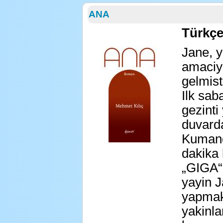
ANA
Türkç
Jane, y
amaciyl
gelmisti
Ilk sab
gezinti
duvarda
Kumand
dakika 
„GIGA“ 
yayin J
yapmak
yakinla