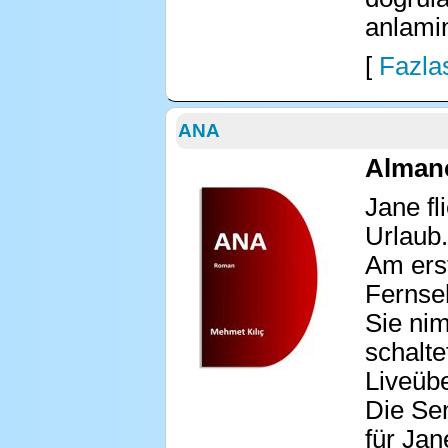
anlamin
[
Fazlas
ANA
Alman
Jane fl
Urlaub.
Am ers
Fernse
Sie ni
schalte
Liveübe
Die Se
für Ja