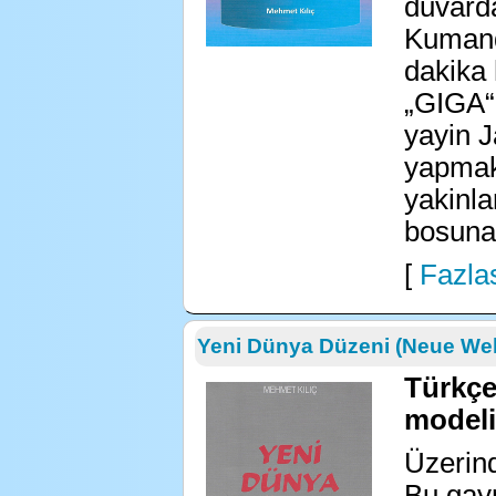
duvarda
Kumand
dakika 
„GIGA“ 
yayin J
yapmak
yakinla
bosuna!
[
Fazlas
Yeni Dünya Düzeni (Neue We
Türkçe
modeli
Üzerin
Bu gay