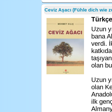
Ceviz Aşacı (Fühle dich wie 
Türkç
Uzun y
bana A
verdi. 
katkıda
taşıyan
olan b
Uzun y
olan K
Anadol
ilk gen
Almanya