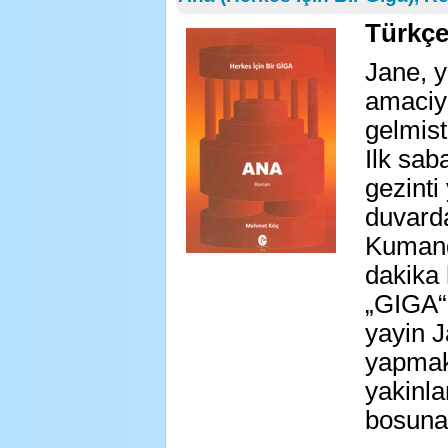
Türkçe
Jane, y
amaciyl
gelmisti
Ilk sab
gezinti
duvarda
Kumand
dakika 
„GIGA“ 
yayin J
yapmak
yakinla
bosuna!