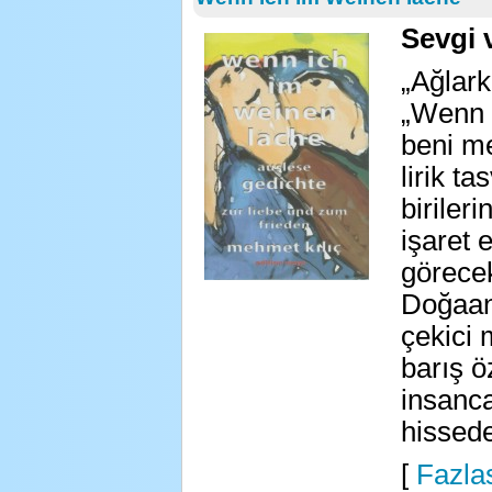
Sevgi 
„Ağlar
„Wenn 
beni m
lirik ta
biriler
işaret
görece
Doğaana
çekici 
barış ö
insanca
hissede
[
Fazlas