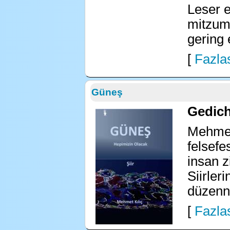
Leser 
mitzum
gering 
[
Fazlas
Güneş
Gedich
Mehmet 
felsefe
insan z
Siirler
düzenne
[
Fazlas