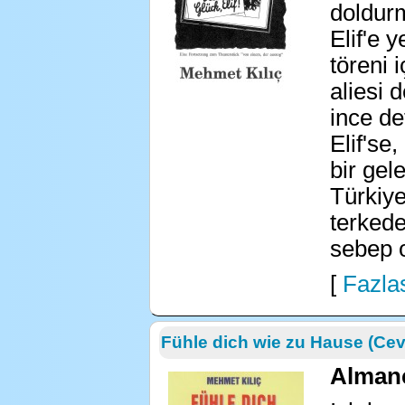
doldurm
Elif'e 
töreni i
aliesi 
ince de
Elif'se
bir gel
Türkiye
terkede
sebep o
[
Fazlas
Fühle dich wie zu Hause (Cev
Alman