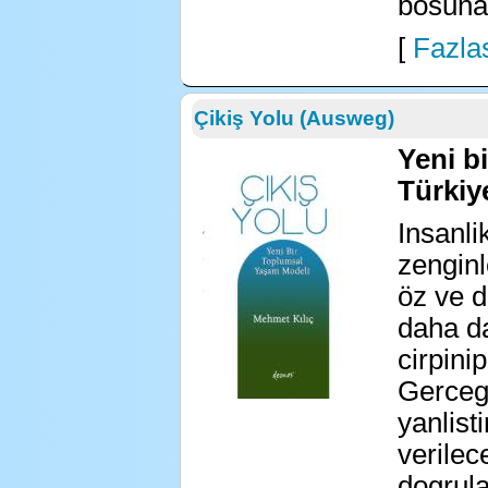
bosuna!
[
Fazlas
Çikiş Yolu (Ausweg)
Yeni b
Türkiy
Insanli
zengin
öz ve d
daha da
cirpini
Gerceg
yanlisti
verilec
dogrula