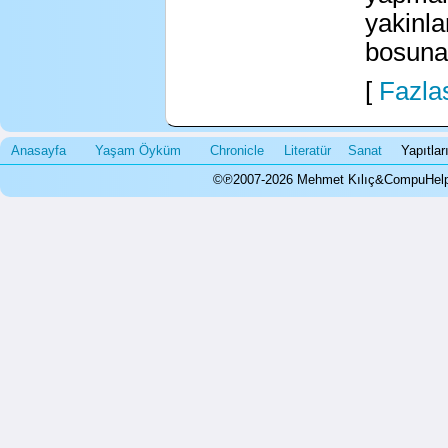
yakinla
bosuna!
[
Fazlas
Anasayfa
Yaşam Öyküm
Chronicle
Literatür
Sanat
Yapıtla
©℗2007-2026 Mehmet Kılıç&CompuHelps.