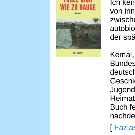
Ich ken
von inn
zwische
autobi
der spä
Kemal, 
Bundesr
deutsc
Geschic
Jugend 
Heimat 
Buch fe
nachde
[
Fazlas