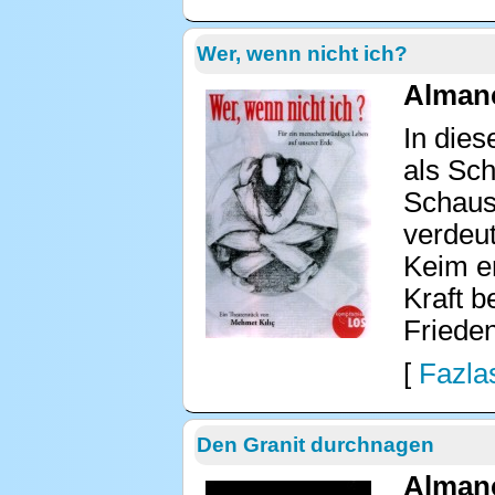
Wer, wenn nicht ich?
Almanc
In dies
als Sch
Schausp
verdeut
Keim er
Kraft 
Frieden
[
Fazlas
Den Granit durchnagen
Almanc