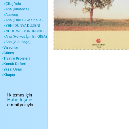
Çikiş Yolu
Ana (Almanca)
Ausweg
Ana (Eine GIGA für alle)
YENİ DÜNYA DÜZENİ
NEUE WELTORDNUNG
Ana (Herkes İçin Bir GİGA)
Ana (2. Auflage)
Vizyonlar
Güneş
Tiyatro Projeleri
Konuk Defteri
Yasal Uyarı
Kitapçı
İlk temas için
Haberleşme
e-mail yoluyla.