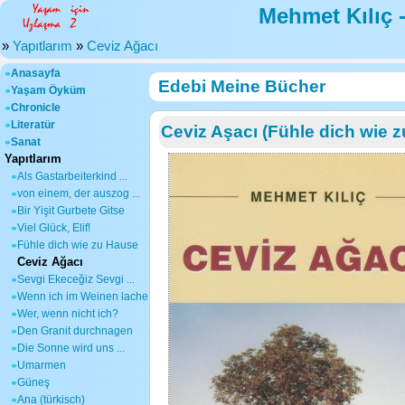
Mehmet Kılıç 
»
Yapıtlarım
»
Ceviz Ağacı
Anasayfa
Edebi Meine Bücher
Yaşam Öyküm
Chronicle
Literatür
Ceviz Aşacı (Fühle dich wie 
Sanat
Yapıtlarım
Als Gastarbeiterkind ...
von einem, der auszog ...
Bir Yişit Gurbete Gitse
Viel Glück, Elif!
Fühle dich wie zu Hause
Ceviz Ağacı
Sevgi Ekeceğiz Sevgi ...
Wenn ich im Weinen lache
Wer, wenn nicht ich?
Den Granit durchnagen
Die Sonne wird uns ...
Umarmen
Güneş
Ana (türkisch)