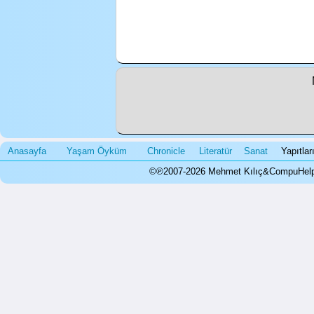
Anasayfa
Yaşam Öyküm
Chronicle
Literatür
Sanat
Yapıtla
©℗2007-2026 Mehmet Kılıç&CompuHelps.