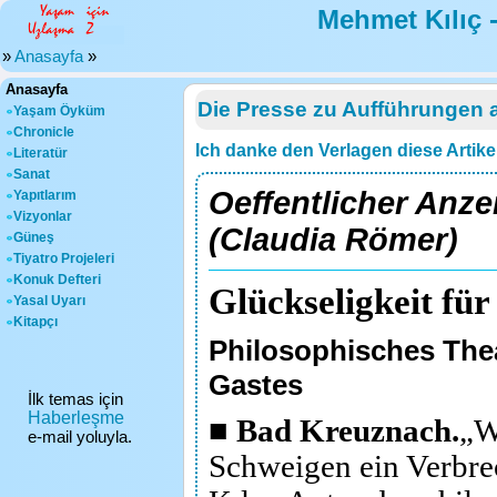
Mehmet Kılıç 
»
Anasayfa
»
Anasayfa
Die Presse zu Aufführungen 
Yaşam Öyküm
Chronicle
Ich danke den Verlagen diese Artike
Literatür
Sanat
Oeffentlicher Anz
Yapıtlarım
Vizyonlar
(Claudia Römer)
Güneş
Tiyatro Projeleri
Konuk Defteri
Glückseligkeit für
Yasal Uyarı
Kitapçı
Philosophisches The
Gastes
İlk temas için
Haberleşme
■ Bad Kreuznach.
„W
e-mail yoluyla.
Schweigen ein Verbr