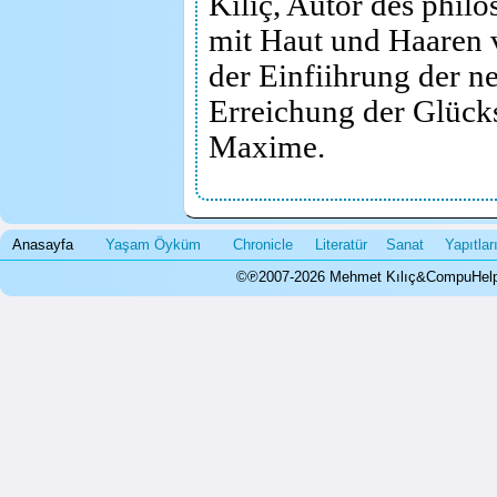
Kılıç, Autor des phil
mit Haut und Haaren 
der Einfiihrung der n
Erreichung der Glücks
Maxime.
Die Premiere im gut 
Anasayfa
Yaşam Öyküm
Chronicle
Literatür
Sanat
Yapıtla
konfrontierte die Zus
©℗2007-2026 Mehmet Kılıç&CompuHelps.
Philosophen aus Verg
Aristoteles, John Loc
und dem noch lebende 
im antiken Ephesus. A
umfassenden Frage: „