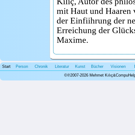
Kılıç, Autor des phil
mit Haut und Haaren 
der Einfiihrung der n
Erreichung der Glücks
Maxime.
Die Premiere im gut 
Start
Person
Chronik
Literatur
Kunst
Bücher
Visionen
konfrontierte die Zus
©℗2007-2026 Mehmet Kılıç&CompuHelps.
Philosophen aus Verg
Aristoteles, John Loc
und dem noch lebende 
im antiken Ephesus. A
umfassenden Frage: „