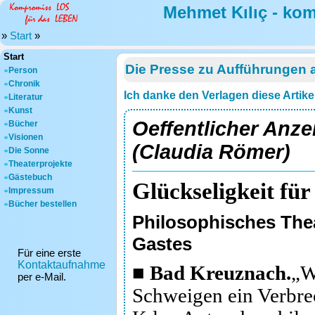
Mehmet Kılıç - ko
»
Start
»
Start
Die Presse zu Aufführungen 
Person
Chronik
Ich danke den Verlagen diese Artike
Literatur
Kunst
Oeffentlicher Anz
Bücher
Visionen
(Claudia Römer)
Die Sonne
Theaterprojekte
Gästebuch
Glückseligkeit für
Impressum
Bücher bestellen
Philosophisches The
Gastes
Für eine erste
Kontaktaufnahme
■ Bad Kreuznach.
„W
per e-Mail.
Schweigen ein Verbr