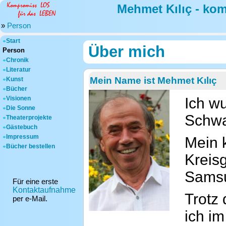
Mehmet Kılıç - ko
»
Person
Start
Über mich
Person
Chronik
Literatur
Mein Name ist Mehmet Kılıç
Kunst
Bücher
Visionen
Ich w
Die Sonne
Schwa
Theaterprojekte
Gästebuch
Impressum
Mein k
Bücher bestellen
Kreis
Samsu
Für eine erste
Kontaktaufnahme
Trotz
per e-Mail.
ich i