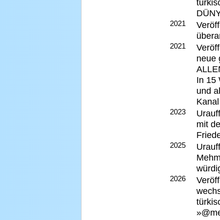
türki
DÜNY
2021
Veröf
übera
2021
Veröf
neue 
ALLEN
In 15
und a
Kanal
2023
Urauf
mit d
Fried
2025
Urauf
Mehme
würdi
2026
Veröf
wechs
türki
»@me