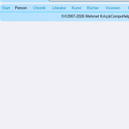
Start
Person
Chronik
Literatur
Kunst
Bücher
Visionen
©℗2007-2026 Mehmet Kılıç&CompuHelps.