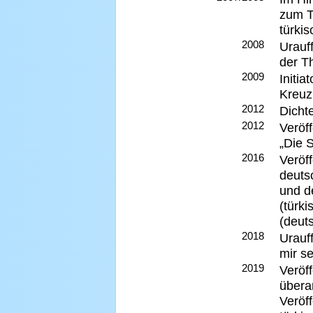
zum T
türki
2008
Urauf
der T
2009
Initia
Kreuz
2012
Dicht
2012
Veröf
„Die 
2016
Veröf
deuts
und d
(türk
(deut
2018
Urauf
mir s
2019
Veröf
überar
Veröf