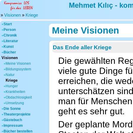
Mehmet Kılıç - ko
»
Visionen
»
Kriege
Start
Meine Visionen
Person
Chronik
Literatur
Das Ende aller Kriege
Kunst
Bücher
Visionen
Die gewählten Reg
Meine Visionen
viele gute Dinge f
Bildungssystem
Natur
erreichen, die we
Kriege
Hunger
unterschätzen sind
Krankheiten
Obdachlosigkeit
man für Menschen s
Umsetzung
geht es sehr gut.
Die Sonne
Theaterprojekte
Gästebuch
Der geplante Mord 
Impressum
Bücher bestellen