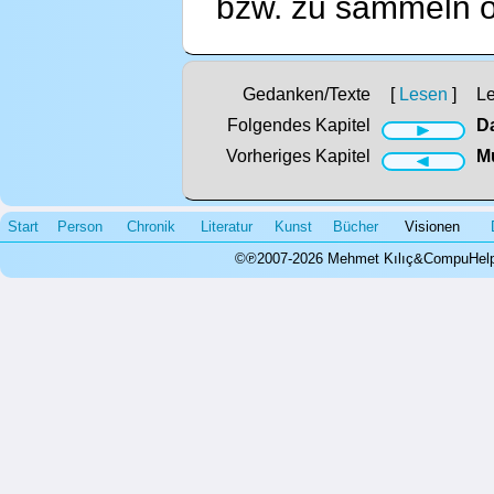
bzw. zu sammeln od
Gedanken/Texte
[
Lesen
]
L
Folgendes Kapitel
D
Vorheriges Kapitel
Mu
Start
Person
Chronik
Literatur
Kunst
Bücher
Visionen
©℗2007-2026 Mehmet Kılıç&CompuHelps.