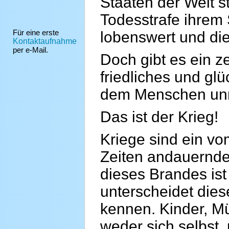
Staaten der Welt s
Todesstrafe ihrem 
Für eine erste
lobenswert und dies
Kontaktaufnahme
per e-Mail.
Doch gibt es ein z
friedliches und gl
dem Menschen unm
Das ist der Krieg!
Kriege sind ein v
Zeiten andauerndes
dieses Brandes is
unterscheidet dies
kennen. Kinder, Müt
weder sich selbst