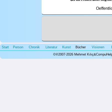
Oeffentl
Start
Person
Chronik
Literatur
Kunst
Bücher
Visionen
©℗2007-2026 Mehmet Kılıç&CompuHelps.