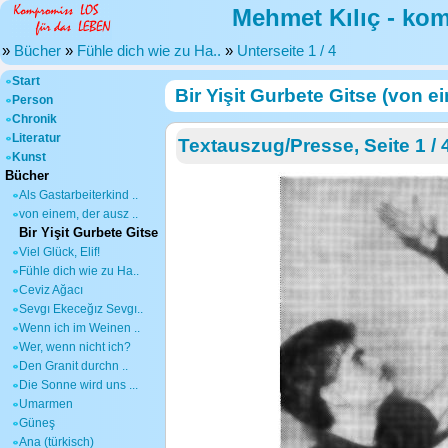
Mehmet Kılıç - ko
»
Bücher
»
Fühle dich wie zu Ha..
»
Unterseite 1 / 4
Start
Bir Yişit Gurbete Gitse (von e
Person
Chronik
Literatur
Textauszug/Presse, Seite 1 / 
Kunst
Bücher
Als Gastarbeiterkind ..
von einem, der ausz ..
Bir Yişit Gurbete Gitse
Viel Glück, Elif!
Fühle dich wie zu Ha..
Ceviz Ağacı
Sevgı Ekeceğız Sevgı..
Wenn ich im Weinen ..
Wer, wenn nicht ich?
Den Granit durchn ..
Die Sonne wird uns ...
Umarmen
Güneş
Ana (türkisch)