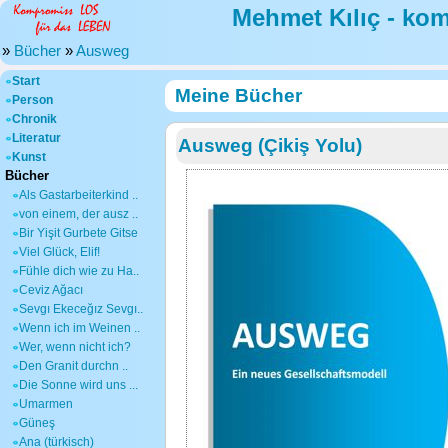
Mehmet Kılıç - ko
»
Bücher
»
Ausweg
Start
Meine Bücher
Person
Chronik
Literatur
Ausweg (Çikiş Yolu)
Kunst
Bücher
Als Gastarbeiterkind ..
von einem, der ausz ..
Bir Yişit Gurbete Gitse
Viel Glück, Elif!
Fühle dich wie zu Ha..
Ceviz Ağacı
Sevgı Ekeceğız Sevgı..
Wenn ich im Weinen ..
Wer, wenn nicht ich?
Den Granit durchn ..
Die Sonne wird uns ...
Umarmen
Güneş
Ana (türkisch)