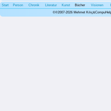
Start
Person
Chronik
Literatur
Kunst
Bücher
Visionen
©℗2007-2026 Mehmet Kılıç&CompuHelps.