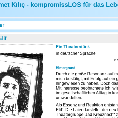
et Kılıç - kompromissLOS für das Leb
er
lif
Ein Theaterstück
in deutscher Sprache
* 
Hintergrund
Durch die große Resonanz auf mei
mich bestätigt, mit Erfolg auf ein
hingewiesen zu haben. Doch das Z
Mit Interesse beobachtete ich, wie
im gesellschaftlichen Alltag in kon
umwandelten.
Als Essenz und Reaktion entstand
Elif“. Die Laiendarsteller der ne
Theatergruppe Bad Kreuznach“ ze