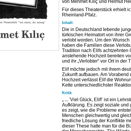
von Mehmet Kılıç und Helmut Hei
Für dieses Theaterstück erhielt i
Rheinland-Pfalz.
Inhalt:
Die in Deutschland lebende junge 
türkischen Heimatort von ihrer Gr
verlobt worden. Um den Wunsch d
haben die Familien diese Verlo
Tradition nach Elifs achtzehnten 
anstehende Hochzeit bereiten von
und ihr „Verlobter“ vor Ort in der T
Elif möchte jedoch mit ihrem deu
Zukunft aufbauen. Am Vorabend de
Hochzeit verlässt Elif die Wohnun
Kette unterschiedlichster Reakti
Kritik
„ ... 'Viel Glück, Elif!' ist ein Le
Aufklärung. Es zeigt soziale und 
es zeigt, wie die Probleme entst
Menschen gleichwertig und gleich
friedliche Lösung der Konflikte m
dieser These hatte man für die B