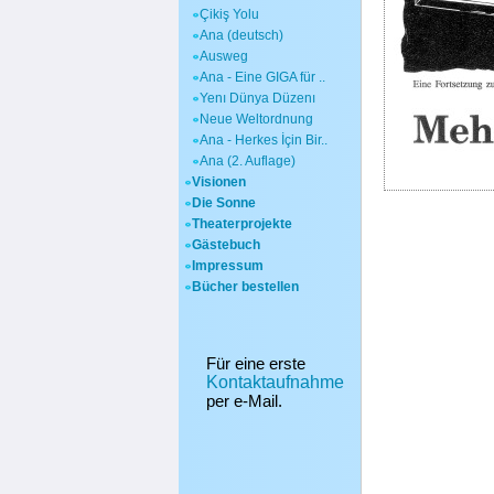
Çikiş Yolu
Ana (deutsch)
Ausweg
Ana - Eine GIGA für ..
Yenı Dünya Düzenı
Neue Weltordnung
Ana - Herkes İçin Bir..
Ana (2. Auflage)
Visionen
Die Sonne
Theaterprojekte
Gästebuch
Impressum
Bücher bestellen
Für eine erste
Kontaktaufnahme
per e-Mail.