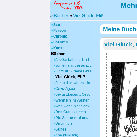
Mehm
»
Bücher
»
Viel Glück, Elif!
Start
Meine Büch
Person
Chronik
Literatur
Viel Glück, E
Kunst
Bücher
Als Gastarbeiterkind ..
von einem, der ausz ..
Bir Yişit Gurbete Gitse
Viel Glück, Elif!
Fühle dich wie zu Ha..
Ceviz Ağacı
Sevgı Ekeceğız Sevgı..
Wenn ich im Weinen ..
Wer, wenn nicht ich?
Den Granit durchn ..
Die Sonne wird uns ...
Umarmen
Güneş
Ana (türkisch)