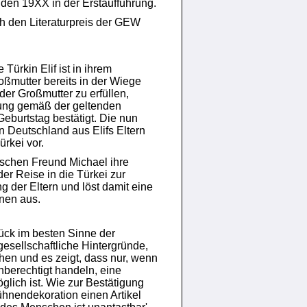
den 19XX in der Erstaufführung.
ch den Literaturpreis der GEW
Türkin Elif ist in ihrem
oßmutter bereits in der Wiege
er Großmutter zu erfüllen,
bung gemäß der geltenden
Geburtstag bestätigt. Die nun
 Deutschland aus Elifs Eltern
ürkei vor.
tschen Freund Michael ihre
r Reise in die Türkei zur
g der Eltern und löst damit eine
onen aus.
hrstück im besten Sinne der
gesellschaftliche Hintergründe,
ehen und es zeigt, dass nur, wenn
berechtigt handeln, eine
öglich ist. Wie zur Bestätigung
ühnendekoration einen Artikel