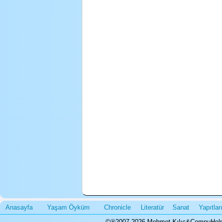
Anasayfa
Yaşam Öyküm
Chronicle
Literatür
Sanat
Yapıtla
©℗2007-2026 Mehmet Kılıç&CompuHelps.