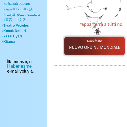
ру́сский версия
بيان ، النسخة العربية
مانیفست ، نسخه فارسی
宣言，中文版
Tiyatro Projeleri
Konuk Defteri
Yasal Uyarı
Kitapçı
İlk temas için
Haberleşme
e-mail yoluyla.