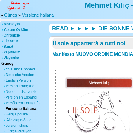
Mehmet Kılıç 
»
Güneş
»
Versione Italiana
Anasayfa
READ ► ► ► ► DIE SONNE
Yaşam Öyküm
Chronicle
Literatür
Il sole apparterrà a tutti noi
Sanat
Yapıtlarım
Manifesto NUOVO ORDINE MONDIALE -
Vizyonlar
Güneş
YouTube Channel
Deutsche Version
English Version
Version Française
Nederlandse versie
Versión en Español
Versão em Português
Versione Italiana
wersja polska
ελληνική έκδοση
versioni shqip
Türkçe Versiyon