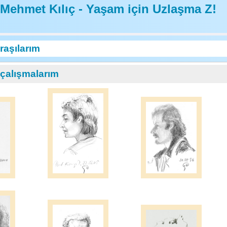
Mehmet Kılıç - Yaşam için Uzlaşma Z!
raşılarım
çalışmalarım