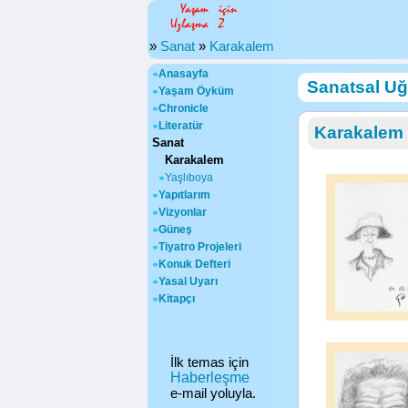
»
Sanat
»
Karakalem
Anasayfa
Sanatsal Uğ
Yaşam Öyküm
Chronicle
Literatür
Karakalem 
Sanat
Karakalem
Yaşlıboya
Yapıtlarım
Vizyonlar
Güneş
Tiyatro Projeleri
Konuk Defteri
Yasal Uyarı
Kitapçı
İlk temas için
Haberleşme
e-mail yoluyla.