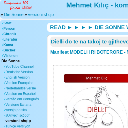
Mehmet Kılıç - ko
»
Die Sonne
»
versioni shqip
Start
READ ► ► ► ► DIE SONNE
Person
Chronik
Literatur
Dielli do të na takoj të gjithëv
Kunst
Bücher
Manifest MODELI I RI BOTERORE - Mod
Visionen
Die Sonne
YouTube Channel
Deutsche Version
English Version
Version Française
Nederlandse versie
Versión en Español
Versão em Português
Versione Italiana
wersja polska
ελληνική έκδοση
versioni shqip
Türkçe Versiyon