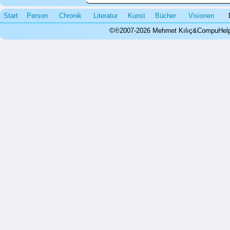
Start
Person
Chronik
Literatur
Kunst
Bücher
Visionen
©℗2007-2026 Mehmet Kılıç&CompuHelps.